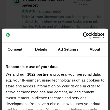
vor etwa 2
—
bewertet
Jahren
Sitecode:
19597
Toller Ort zum Übernachten, das Sanitärgebäude ist
ordentlich, mit einer Art privatem Badezimmer mit
Dusche, Toilette und Waschbecken. Schade, dass
der feine Kies bei feuchtem Wetter überall im
Wohnmobil landet.
Übersetzt von Google
Original anzeigen
Consent
Details
Ad Settings
About
Einem Ort wurde ein Foto
vor etwa 2
—
hinzugefügt
Jahren
Responsible use of your data
We and
our 1022 partners
process your personal data,
e.g. your IP-number, using technology such as cookies to
store and access information on your device in order to
serve personalized ads and content, ad and content
measurement, audience research and services
development. You have a choice in who uses your data
and for what purposes. Your privacy choices are only