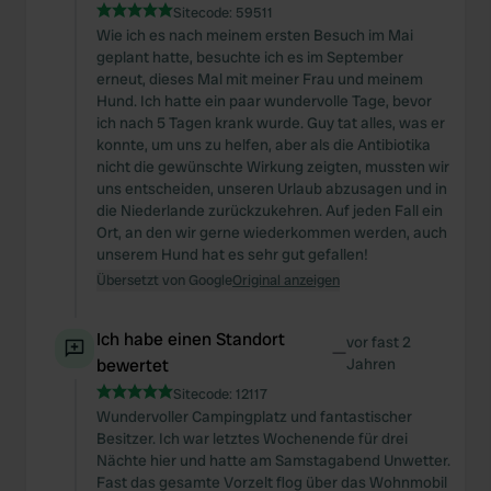
Sitecode:
59511
Wie ich es nach meinem ersten Besuch im Mai
geplant hatte, besuchte ich es im September
erneut, dieses Mal mit meiner Frau und meinem
Hund. Ich hatte ein paar wundervolle Tage, bevor
ich nach 5 Tagen krank wurde. Guy tat alles, was er
konnte, um uns zu helfen, aber als die Antibiotika
nicht die gewünschte Wirkung zeigten, mussten wir
uns entscheiden, unseren Urlaub abzusagen und in
die Niederlande zurückzukehren. Auf jeden Fall ein
Ort, an den wir gerne wiederkommen werden, auch
unserem Hund hat es sehr gut gefallen!
Übersetzt von Google
Original anzeigen
Ich habe einen Standort
vor fast 2
—
bewertet
Jahren
Sitecode:
12117
Wundervoller Campingplatz und fantastischer
Besitzer. Ich war letztes Wochenende für drei
Nächte hier und hatte am Samstagabend Unwetter.
Fast das gesamte Vorzelt flog über das Wohnmobil