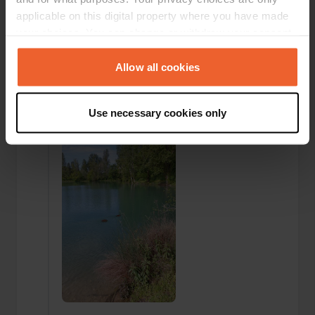
applicable on this digital property where you have made
your choices. You can change or withdraw your consent
any time from the Cookie Declaration or by clicking on
the Privacy trigger icon.
Allow all cookies
Einem Ort wurde ein Foto
vor etwa 2
If you allow, we would also like to:
—
hinzugefügt
Jahren
Use necessary cookies only
Collect information about your geographical location
which can be accurate to within several meters
Identify your device by actively scanning it for
specific characteristics (fingerprinting)
Find out more about how your personal data is processed
and set your preferences in the
details section
.
We use cookies to personalise content and ads, to
provide social media features and to analyse our traffic.
We also share information about your use of our site with
our social media, advertising and analytics partners who
may combine it with other information that you’ve