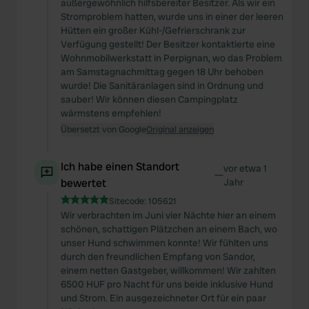
außergewöhnlich hilfsbereiter Besitzer. Als wir ein
Stromproblem hatten, wurde uns in einer der leeren
Hütten ein großer Kühl-/Gefrierschrank zur
Verfügung gestellt! Der Besitzer kontaktierte eine
Wohnmobilwerkstatt in Perpignan, wo das Problem
am Samstagnachmittag gegen 18 Uhr behoben
wurde! Die Sanitäranlagen sind in Ordnung und
sauber! Wir können diesen Campingplatz
wärmstens empfehlen!
Übersetzt von Google
Original anzeigen
Ich habe einen Standort
vor etwa 1
—
bewertet
Jahr
Sitecode:
105621
Wir verbrachten im Juni vier Nächte hier an einem
schönen, schattigen Plätzchen an einem Bach, wo
unser Hund schwimmen konnte! Wir fühlten uns
durch den freundlichen Empfang von Sandor,
einem netten Gastgeber, willkommen! Wir zahlten
6500 HUF pro Nacht für uns beide inklusive Hund
und Strom. Ein ausgezeichneter Ort für ein paar