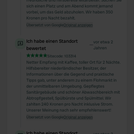
freundliche und hilfsbereite Mitarbeiter. Suchen Sie
sich einen Platz und am Abend kommt jemand
vorbei, um das Geld abzuholen. Wir haben 350
Kronen pro Nacht bezahlt.
Übersetzt von Google
Original anzeigen
Ich habe einen Standort
vor etwa 2
—
bewertet
Jahren
Sitecode:
103314
Netter Empfang mit Kaffee, toller Ort für 2 Nächte.
Hilfsbereiter niederländischer Besitzer, der
Informationen über die Gegend und praktische
Tipps gab, unter anderem zu einem Flohmarkt in
der unmittelbaren Umgebung. Gepflegtes
Sanitärgebäude und schöner Abwaschbereich mit
Abtropfgestell, Spülbürste und Spülmittel. Wir
zahlten 240 Kronen pro Nacht inklusive Strom.
Unserer Meinung nach sehr empfehlenswert!
Übersetzt von Google
Original anzeigen
Ich habe einen Standort