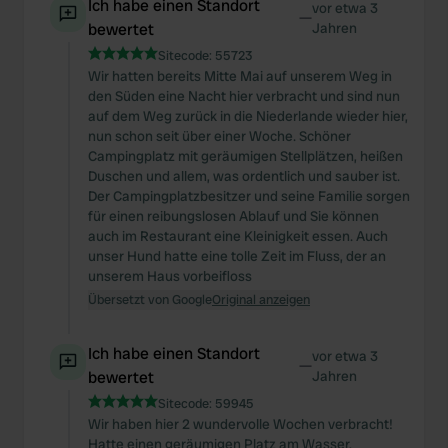
Ich habe einen Standort
vor etwa 3
—
bewertet
Jahren
Sitecode:
55723
Wir hatten bereits Mitte Mai auf unserem Weg in
den Süden eine Nacht hier verbracht und sind nun
auf dem Weg zurück in die Niederlande wieder hier,
nun schon seit über einer Woche. Schöner
Campingplatz mit geräumigen Stellplätzen, heißen
Duschen und allem, was ordentlich und sauber ist.
Der Campingplatzbesitzer und seine Familie sorgen
für einen reibungslosen Ablauf und Sie können
auch im Restaurant eine Kleinigkeit essen. Auch
unser Hund hatte eine tolle Zeit im Fluss, der an
unserem Haus vorbeifloss
Übersetzt von Google
Original anzeigen
Ich habe einen Standort
vor etwa 3
—
bewertet
Jahren
Sitecode:
59945
Wir haben hier 2 wundervolle Wochen verbracht!
Hatte einen geräumigen Platz am Wasser,