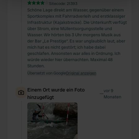
specific characteristics (fingerprinting)
Sitecode:
21393
Find out more about how your personal data is processed
Schöne Lage direkt am Wasser, gegenüber einem
Sportkomplex mit Fahrradverleih und erstklassiger
and set your preferences in the
details section
.
Infrastruktur (Kajakstrecke). Die Unterkunft verfügt
über Strom, eine Müllentsorgungsstelle und
We use cookies to personalise content and ads, to
Wasser. Wir hörten bis 3 Uhr morgens Musik aus
provide social media features and to analyse our traffic.
der Bar „Le Prestige“. Es war unglaublich laut, aber
We also share information about your use of our site with
mich hat es nicht gestört; ich habe dabei
geschlafen. Ansonsten war alles in Ordnung. Ich
our social media, advertising and analytics partners who
würde wieder hier übernachten. Maximal 48
may combine it with other information that you’ve
Stunden.
provided to them or that they’ve collected from your use
Übersetzt von Google
Original anzeigen
of their services.
Einem Ort wurde ein Foto
vor 9
—
hinzugefügt
Monaten