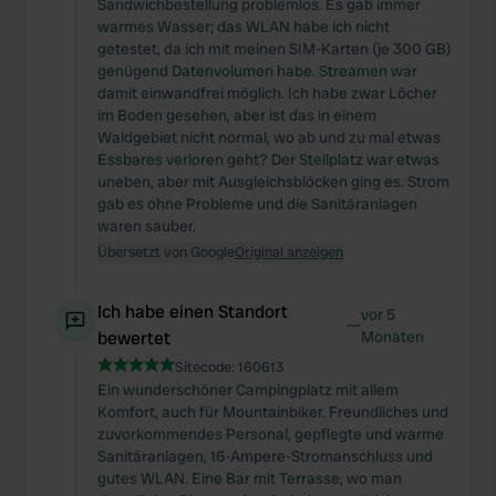
Sandwichbestellung problemlos. Es gab immer
warmes Wasser; das WLAN habe ich nicht
getestet, da ich mit meinen SIM-Karten (je 300 GB)
genügend Datenvolumen habe. Streamen war
damit einwandfrei möglich. Ich habe zwar Löcher
im Boden gesehen, aber ist das in einem
Waldgebiet nicht normal, wo ab und zu mal etwas
Essbares verloren geht? Der Stellplatz war etwas
uneben, aber mit Ausgleichsblöcken ging es. Strom
gab es ohne Probleme und die Sanitäranlagen
waren sauber.
Übersetzt von Google
Original anzeigen
Ich habe einen Standort
vor 5
—
bewertet
Monaten
Sitecode:
160613
Ein wunderschöner Campingplatz mit allem
Komfort, auch für Mountainbiker. Freundliches und
zuvorkommendes Personal, gepflegte und warme
Sanitäranlagen, 16-Ampere-Stromanschluss und
gutes WLAN. Eine Bar mit Terrasse, wo man