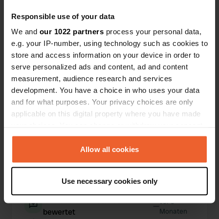
Responsible use of your data
We and
our 1022 partners
process your personal data,
e.g. your IP-number, using technology such as cookies to
store and access information on your device in order to
Ich habe einen Standort
vor 9
—
serve personalized ads and content, ad and content
bewertet
Monaten
measurement, audience research and services
Sitecode:
84105
development. You have a choice in who uses your data
Drei Stellplätze im Zentrum von Vittel, kostenlos für
and for what purposes. Your privacy choices are only
bis zu 24 Stunden, direkt an einem kleinen Bach,
der durch den Ort fließt. Keine sanitären Anlagen,
applicable on this digital property where you have made
nur eine automatische Toilette gegenüber, die
your choices. You can change or withdraw your consent
SEHR SAUBER war. Wir mussten die Brücke
any time from the Cookie Declaration or by clicking on
überqueren. Wir haben sehr ruhig geschlafen und
the Privacy trigger icon.
Allow all cookies
kaum Verkehr gehört. Wir hatten einen Nachbarn.
Auf jeden Fall einen Besuch wert.
If you allow, we would also like to:
Übersetzt von Google
Original anzeigen
Use necessary cookies only
Collect information about your geographical location
which can be accurate to within several meters
Ich habe einen Standort
vor 9
—
Identify your device by actively scanning it for
bewertet
Monaten