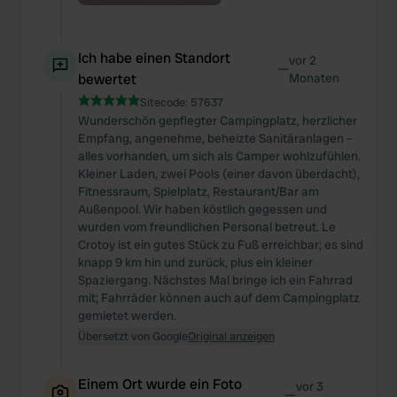
Ich habe einen Standort
vor 2
—
bewertet
Monaten
Sitecode:
57637
Wunderschön gepflegter Campingplatz, herzlicher
Empfang, angenehme, beheizte Sanitäranlagen –
alles vorhanden, um sich als Camper wohlzufühlen.
Kleiner Laden, zwei Pools (einer davon überdacht),
Fitnessraum, Spielplatz, Restaurant/Bar am
Außenpool. Wir haben köstlich gegessen und
wurden vom freundlichen Personal betreut. Le
Crotoy ist ein gutes Stück zu Fuß erreichbar; es sind
knapp 9 km hin und zurück, plus ein kleiner
Spaziergang. Nächstes Mal bringe ich ein Fahrrad
mit; Fahrräder können auch auf dem Campingplatz
gemietet werden.
Übersetzt von Google
Original anzeigen
Einem Ort wurde ein Foto
vor 3
—