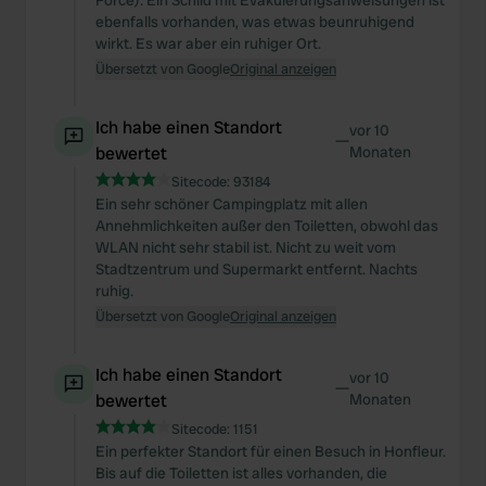
Force). Ein Schild mit Evakuierungsanweisungen ist
ebenfalls vorhanden, was etwas beunruhigend
wirkt. Es war aber ein ruhiger Ort.
Übersetzt von Google
Original anzeigen
Ich habe einen Standort
vor 10
—
bewertet
Monaten
Sitecode:
93184
Ein sehr schöner Campingplatz mit allen
Annehmlichkeiten außer den Toiletten, obwohl das
WLAN nicht sehr stabil ist. Nicht zu weit vom
Stadtzentrum und Supermarkt entfernt. Nachts
ruhig.
Übersetzt von Google
Original anzeigen
Ich habe einen Standort
vor 10
—
bewertet
Monaten
Sitecode:
1151
Ein perfekter Standort für einen Besuch in Honfleur.
Bis auf die Toiletten ist alles vorhanden, die