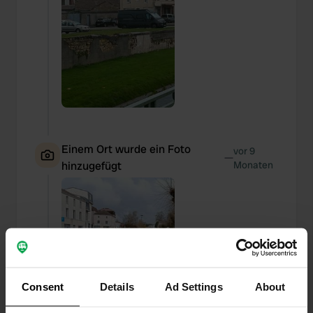
Einem Ort wurde ein Foto
vor 9
—
hinzugefügt
Monaten
Consent
Details
Ad Settings
About