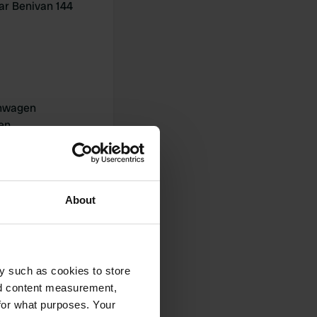
r Benivan 144
nwagen
en
About
y such as cookies to store
0
nd content measurement,
Fotos
for what purposes. Your