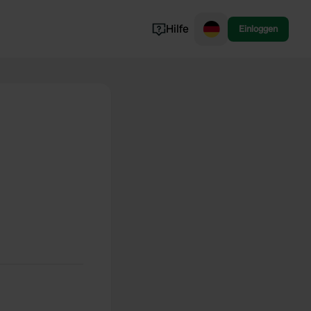
Hilfe
Einloggen
Norwegen
Portugal
Dänemark
Slowenien
Alle ansehen...