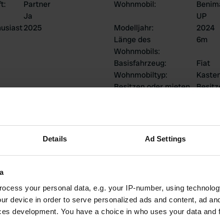
ft
:
Partner
Wohnmobil
:
Benima
Ja
UP
usiast
2025
Modelljahr
:
2024
Länge des
6m
Wohnmobils
:
Basisfahrzeug
:
Fiat
Wohnmobiltyp
:
Kaste
Besitzen oder mieten
Besitz
Sie ein Wohnmobil?
Details
Ad Settings
ge
a
ocess your personal data, e.g. your IP-number, using technolog
1
0
ur device in order to serve personalized ads and content, ad a
Bewertungen
Änderungen
ces development. You have a choice in who uses your data and 