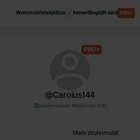
Wohnmobilstellplätze
Reisen
Blog
Gift card
PRO+
e Wohnmobilstellplätze
Belgien
chland
Luxemburg
rlande
PRO+
Österreich
reich
Schweden
n
Schweiz
en
@
Carolus144
Campercontact-Mitglied seit 2025
Mein Wohnmobil