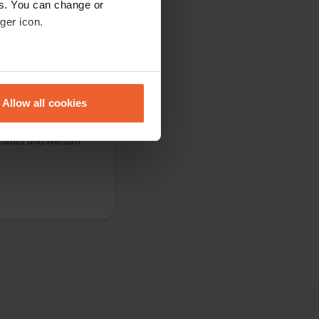
es. You can change or
ger icon.
eral meters
Allow all cookies
ails section
.
erlaubt und werden
se our traffic. We also share
ers who may combine it with
 services.