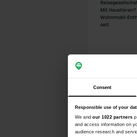
Reisegesellscha
Mit Haustieren?
Wohnmobil-Enth
seit
:
Consent
Meine Beiträ
Responsible use of your dat
We and
our 1022 partners
pr
0
and access information on yo
Standorte
audience research and servi