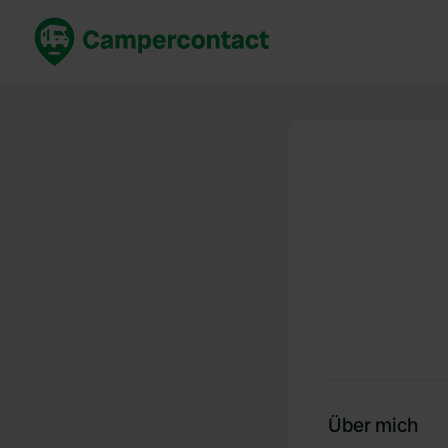
Jetzt buchen
Best
Deutschland
Deuts
Niederlande
Niede
Frankreich
Frank
Italien
Italie
Sicher buchen
Spani
Alle ansehen...
Über mich