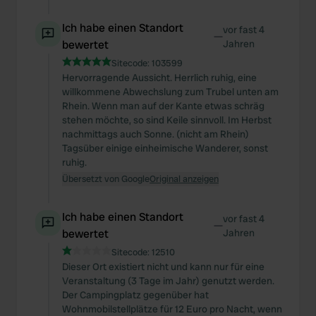
Ich habe einen Standort
vor fast 4
—
bewertet
Jahren
Sitecode:
103599
Hervorragende Aussicht. Herrlich ruhig, eine
willkommene Abwechslung zum Trubel unten am
Rhein. Wenn man auf der Kante etwas schräg
stehen möchte, so sind Keile sinnvoll. Im Herbst
nachmittags auch Sonne. (nicht am Rhein)
Tagsüber einige einheimische Wanderer, sonst
ruhig.
Übersetzt von Google
Original anzeigen
Ich habe einen Standort
vor fast 4
—
bewertet
Jahren
Sitecode:
12510
Dieser Ort existiert nicht und kann nur für eine
Veranstaltung (3 Tage im Jahr) genutzt werden.
Der Campingplatz gegenüber hat
Wohnmobilstellplätze für 12 Euro pro Nacht, wenn