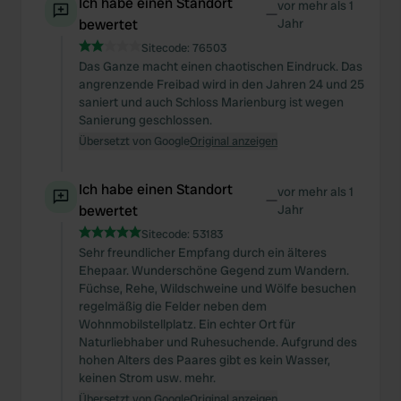
Ich habe einen Standort
vor mehr als 1
—
bewertet
Jahr
Sitecode:
76503
Das Ganze macht einen chaotischen Eindruck. Das
angrenzende Freibad wird in den Jahren 24 und 25
saniert und auch Schloss Marienburg ist wegen
Sanierung geschlossen.
Übersetzt von Google
Original anzeigen
Ich habe einen Standort
vor mehr als 1
—
bewertet
Jahr
Sitecode:
53183
Sehr freundlicher Empfang durch ein älteres
Ehepaar. Wunderschöne Gegend zum Wandern.
Füchse, Rehe, Wildschweine und Wölfe besuchen
regelmäßig die Felder neben dem
Wohnmobilstellplatz. Ein echter Ort für
Naturliebhaber und Ruhesuchende. Aufgrund des
hohen Alters des Paares gibt es kein Wasser,
keinen Strom usw. mehr.
Übersetzt von Google
Original anzeigen