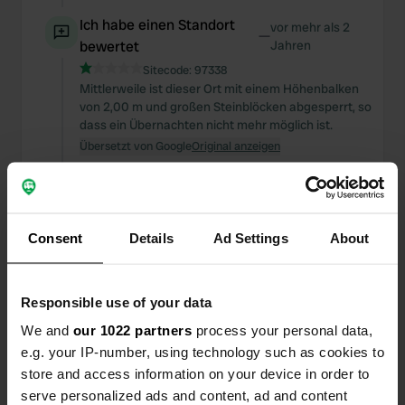
Ich habe einen Standort
vor mehr als 2
—
bewertet
Jahren
Sitecode:
97338
Mittlerweile ist dieser Ort mit einem Höhenbalken
von 2,00 m und großen Steinblöcken abgesperrt, so
dass ein Übernachten nicht mehr möglich ist.
Übersetzt von Google
Original anzeigen
Ich habe einen Standort
vor fast 3
—
bewertet
Jahren
Consent
Details
Ad Settings
About
Sitecode:
104425
Schöner Ort zum Stehen. Schöne Aussicht vom
Spot, 10 Gehminuten ins Zentrum und ein See zum
Schwimmen und SUP direkt hinter dem Spot. Auch
Responsible use of your data
schöne Spielgeräte am Strand für jüngere Kinder.
We and
our 1022 partners
process your personal data,
Unsere Teenager geben eine große Acht.
e.g. your IP-number, using technology such as cookies to
Übersetzt von Google
Original anzeigen
store and access information on your device in order to
serve personalized ads and content, ad and content
Ich habe einen Standort
vor fast 3