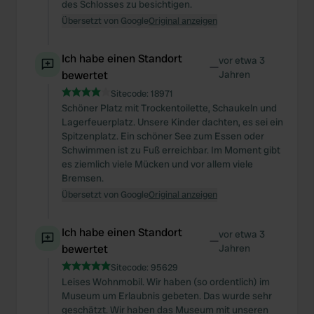
We also share information about your use of our site with
des Schlosses zu besichtigen.
our social media, advertising and analytics partners who
Übersetzt von Google
Original anzeigen
may combine it with other information that you’ve
provided to them or that they’ve collected from your use
Ich habe einen Standort
vor etwa 3
—
of their services.
bewertet
Jahren
Sitecode:
18971
Schöner Platz mit Trockentoilette, Schaukeln und
Lagerfeuerplatz. Unsere Kinder dachten, es sei ein
Spitzenplatz. Ein schöner See zum Essen oder
Schwimmen ist zu Fuß erreichbar. Im Moment gibt
es ziemlich viele Mücken und vor allem viele
Bremsen.
Übersetzt von Google
Original anzeigen
Ich habe einen Standort
vor etwa 3
—
bewertet
Jahren
Sitecode:
95629
Leises Wohnmobil. Wir haben (so ordentlich) im
Museum um Erlaubnis gebeten. Das wurde sehr
geschätzt. Wir haben das Museum mit unseren