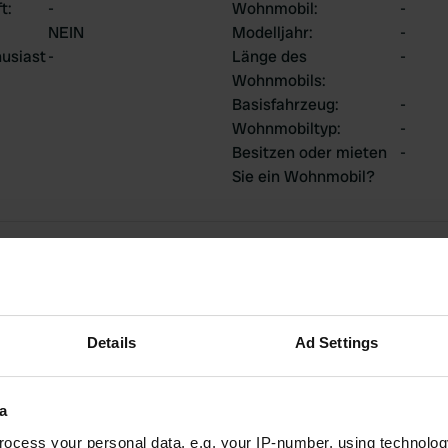
ft
:
-
Wohnmobil
:
-
NEIN
Modelljahr
:
-
usiast
-
Länge des
-
Wohnmobils
:
Basisfahrzeug
:
-
Wohnmobiltyp
:
-
Besitzen oder mieten
-
Sie ein Wohnmobil?
ge
Details
Ad Settings
2
0
Bewertungen
Änderungen
a
ocess your personal data, e.g. your IP-number, using technolog