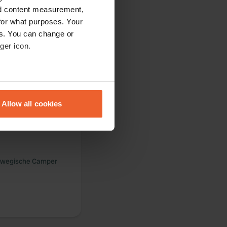
nd content measurement,
for what purposes. Your
es. You can change or
ger icon.
eral meters
Übernachten und
Allow all cookies
ails section
.
se our traffic. We also share
ers who may combine it with
 services.
norwegische Camper