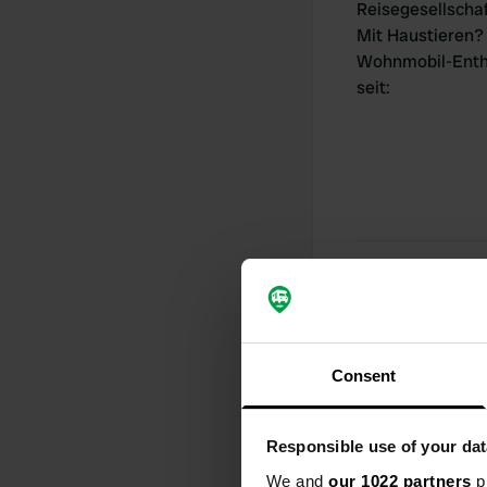
Reisegesellscha
Mit Haustieren?
Wohnmobil-Enth
seit
:
Meine Beiträ
Consent
0
Standorte
Responsible use of your dat
We and
our 1022 partners
pr