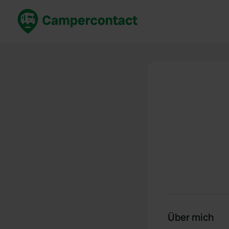
Jetzt buchen
Best
Deutschland
Deuts
Niederlande
Niede
Frankreich
Frank
Italien
Italie
Sicher buchen
Spani
Alle ansehen...
Über mich