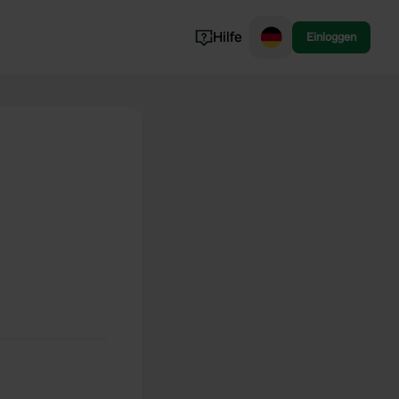
Hilfe
Einloggen
Norwegen
Portugal
Dänemark
Slowenien
Alle ansehen...