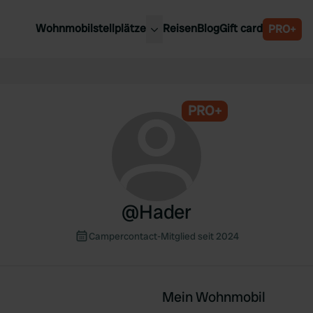
Wohnmobilstellplätze
Reisen
Blog
Gift card
PRO+
e Wohnmobilstellplätze
Belgien
chland
Luxemburg
rlande
PRO+
Österreich
reich
Schweden
n
Schweiz
en
@
Hader
Campercontact-Mitglied seit 2024
Mein Wohnmobil