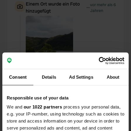
Einem Ort wurde ein Foto
vor mehr als 6
—
hinzugefügt
Jahren
Consent
Details
Ad Settings
About
Responsible use of your data
We and
our 1022 partners
process your personal data,
Einem Ort wurde ein Foto
vor mehr als 6
—
e.g. your IP-number, using technology such as cookies to
hinzugefügt
Jahren
store and access information on your device in order to
serve personalized ads and content, ad and content