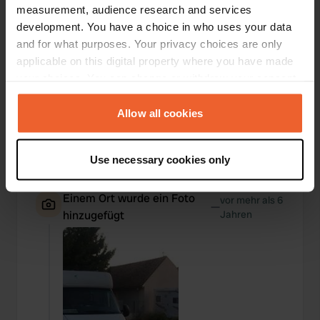
measurement, audience research and services
development. You have a choice in who uses your data
and for what purposes. Your privacy choices are only
applicable on this digital property where you have made
your choices. You can change or withdraw your consent
any time from the Cookie Declaration or by clicking on
the Privacy trigger icon.
Allow all cookies
If you allow, we would also like to:
Use necessary cookies only
Collect information about your geographical location
which can be accurate to within several meters
Einem Ort wurde ein Foto
vor mehr als 6
Identify your device by actively scanning it for
—
hinzugefügt
Jahren
specific characteristics (fingerprinting)
Find out more about how your personal data is processed
and set your preferences in the
details section
.
We use cookies to personalise content and ads, to
provide social media features and to analyse our traffic.