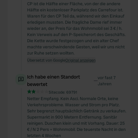
CP ist die Hälfte einer Fläche, von der die andere
Hälfte ein kostenloser Parkplatz des Carrefour ist.
Waren für den CP Teil da, während wir den Einkauf
erledigen mussten. Die fragliche Dame rief immer
wieder an, der Preis für das Wohnmobil sei 3 € / h.
Kein Verweis auf den P-Speicherort des Geschäfts.
Die Kette wurde festgezogen und ein alter Chef
machte verschwindende Gesten, weil wir uns nicht
zur Ruhe setzen wollten.
Übersetzt von Google
Original anzeigen
Ich habe einen Standort
vor fast 7
—
bewertet
Jahren
Sitecode:
69791
Netter Empfang. Kein Asci. Normale Orte, keine
Verkehrsprobleme. Wasser und Strom pro Platz.
Sehr begrenzt hauptsächlich Getränk zu verkaufen.
Supermarkt in 900 Metern Entfernung. Sanitär
reinigen. Duschen klein und mit Vorhang. Dauer: 25
€ / N 2 Pers + Wohnmobil. Die teuerste Nacht in den
letzten 4 Wochen