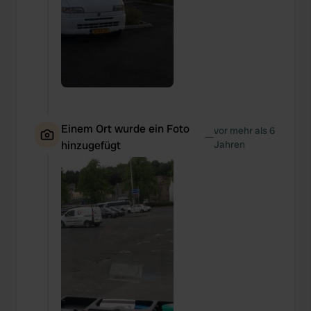
We also share information about your use of our site with
our social media, advertising and analytics partners who
may combine it with other information that you’ve
provided to them or that they’ve collected from your use
of their services.
Einem Ort wurde ein Foto
vor mehr als 6
—
hinzugefügt
Jahren