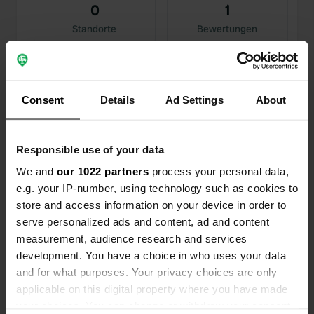
0
1
Standorte
Bewertungen
Consent
Details
Ad Settings
About
0
1
Änderungen
Fotos
Responsible use of your data
We and
our 1022 partners
process your personal data,
Aktivitätszeitleiste
e.g. your IP-number, using technology such as cookies to
store and access information on your device in order to
Alle
Standorte
Fotos
Bewertungen
serve personalized ads and content, ad and content
measurement, audience research and services
Einem Ort wurde ein Foto
development. You have a choice in who uses your data
vor 11
—
hinzugefügt
Monaten
and for what purposes. Your privacy choices are only
applicable on this digital property where you have made
your choices. You can change or withdraw your consent