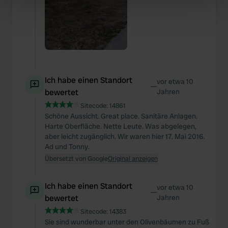
specific characteristics (fingerprinting)
Find out more about how your personal data is processed
and set your preferences in the
details section
.
We use cookies to personalise content and ads, to
provide social media features and to analyse our traffic.
We also share information about your use of our site with
Ich habe einen Standort
vor etwa 10
—
our social media, advertising and analytics partners who
bewertet
Jahren
may combine it with other information that you’ve
Sitecode:
14861
provided to them or that they’ve collected from your use
Schöne Aussicht. Great place. Sanitäre Anlagen.
Harte Oberfläche. Nette Leute. Was abgelegen,
of their services.
aber leicht zugänglich. Wir waren hier 17. Mai 2016.
Ad und Tonny.
Übersetzt von Google
Original anzeigen
Ich habe einen Standort
vor etwa 10
—
bewertet
Jahren
Sitecode:
14383
Sie sind wunderbar unter den Olivenbäumen zu Fuß