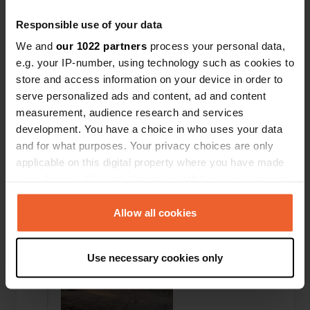
Responsible use of your data
We and
our 1022 partners
process your personal data,
e.g. your IP-number, using technology such as cookies to
store and access information on your device in order to
serve personalized ads and content, ad and content
measurement, audience research and services
development. You have a choice in who uses your data
and for what purposes. Your privacy choices are only
applicable on this digital property where you have made
Einem Ort wurde ein Foto
vor mehr als 6
your choices. You can change or withdraw your consent
—
hinzugefügt
Jahren
any time from the Cookie Declaration or by clicking on
the Privacy trigger icon.
Allow all cookies
If you allow, we would also like to:
Use necessary cookies only
Collect information about your geographical location
which can be accurate to within several meters
Identify your device by actively scanning it for