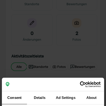
Standorte
Bewertungen
0
2
Änderungen
Fotos
Aktivitätszeitleiste
Alle
Standorte
Fotos
Bewertungen
Einem Ort wurde ein Foto
vor mehr als 6
—
hinzugefügt
Jahren
Consent
Details
Ad Settings
About