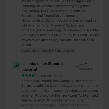
etwas eingeschränkt. Die Sanitäranlagen sind in
Ordnung, die Warmwasserversorgung jedoch
mittelmäßig. Der Pool ist wunderschön. Die
Betreiber sind freundlich und sprechen
Niederländisch. Die Umgebung ist herrlich, und es
gibt einen schönen (flachen) Radweg nach
Porlezza (Markt samstags). Wir haben drei Nächte
dort verbracht (Ende Mai) und 117 € bezahlt. Das ist
etwas teuer, aber es ist ja bereits Hochsaison in
Italien.
Übersetzt von Google
Original anzeigen
Ich habe einen Standort
vor 2
—
bewertet
Monaten
Sitecode:
115093
Ein schöner, freundlicher Campingplatz mit freier
Stellplatzwahl. Die Sanitäranlagen sind sauber und
ordentlich (mit Warmwasserdusche), es gibt einen
schönen Pool und die Besitzer (samt Tochter) sind
sehr hilfsbereit. Wir konnten eine schöne
Wanderung zu einigen umliegenden Dörfern