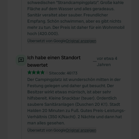
schwedischen "Strandcampingplatz". Große kahle
Fläche auf dem Wasser und alles geradeaus.
Sanitär veraltet aber sauber. Freundlicher
Empfang. Schön schwimmen, aber es gibt nichts
mehr zu tun. Der Preis ist daher für ein Wohnmobil
hoch (420.000).
Übersetzt von Google
Original anzeigen
Ich habe einen Standort
vor etwa 4
—
bewertet
Jahren
Sitecode:
46173
Der Campingplatz ist wunderschön mitten in der
Festung gelegen und daher gut besucht. Der
Besitzer wirkt etwas mürrisch, ist aber sehr
hilfsbereit. Kleine Snackbar (teuer). Ordentlich
saubere Sanitäranlagen (Duschen 20 K!!). Stadt
Halden 20 Minuten zu Fuß. Gutes Preis-Leistungs-
Verhältnis (350 K/Nacht). 2 Nächte und dann hat
man alles gesehen.
Übersetzt von Google
Original anzeigen