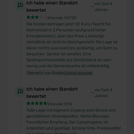
Ich habe einen Standort
vor fast 4
—
bewertet
Jahren
Sitecode:
101730
Die Kosten betragen jetzt 30 Euro / Nacht für
Wohnmobil m 2 Personen (aufgrund hoher
Energiekosten), aber das Preis-Leistungs-
Verhältnis ist nicht im Gleichgewicht. Die Lage ist
daran nichts auszusetzen, großartig, um Gent zu
besuchen. Sanitär ist veraltet. Eine
Spülmaschinenstelle pro Sanitärblock ist sehr
wenig und die Damendusche ist mittelmäßig.
Übersetzt von Google
Original anzeigen
Ich habe einen Standort
vor fast 4
—
bewertet
Jahren
Sitecode:
9116
Tolle Lage mit eigenem Zugang zum Strand und
gemütlichem Strandpavillon. Nette Manager,
freundlicher Empfang. Der Campingplatz ist
ordentlich und gepflegt. Schöne Orte. Preisqualität