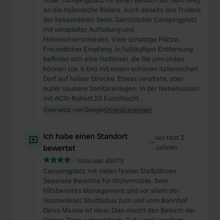
Toller Campingplatz für einen Besuch auf dem Weg
an die italienische Riviera. Auch abseits des Trubels
der bekannteren Seen. Gemütlicher Campingplatz
mit verspielter Aufteilung und
Höhenunterschieden. Viele schattige Plätze.
Freundlicher Empfang. In fußläufiger Entfernung
befindet sich eine Halbinsel, die Sie umrunden
können (ca. 6 km) mit einem schönen italienischen
Dorf auf halber Strecke. Etwas veraltete, aber
super saubere Sanitäranlagen. In der Nebensaison
mit ACSI-Rabatt 23 Euro/Nacht.
Übersetzt von Google
Original anzeigen
Ich habe einen Standort
vor fast 3
—
bewertet
Jahren
Sitecode:
49075
Campingplatz mit vielen festen Stellplätzen.
Separate Bereiche für Wohnmobile. Sehr
hilfsbereites Management und vor allem der
(kostenlose) Shuttlebus zum und vom Bahnhof
Deiva Marina ist ideal. Dies macht den Besuch der