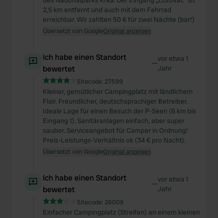
des Nationalparks Krka. Der Eingang „Lozovac“ ist
2,5 km entfernt und auch mit dem Fahrrad
erreichbar. Wir zahlten 50 € für zwei Nächte (bar!)
Übersetzt von Google
Original anzeigen
Ich habe einen Standort
vor etwa 1
—
bewertet
Jahr
Sitecode:
27599
Kleiner, gemütlicher Campingplatz mit ländlichem
Flair. Freundlicher, deutschsprachiger Betreiber.
Ideale Lage für einen Besuch der P-Seen (6 km bis
Eingang 1). Sanitäranlagen einfach, aber super
sauber. Serviceangebot für Camper in Ordnung!
Preis-Leistungs-Verhältnis ok (34 € pro Nacht).
Übersetzt von Google
Original anzeigen
Ich habe einen Standort
vor etwa 1
—
bewertet
Jahr
Sitecode:
26009
Einfacher Campingplatz (Streifen) an einem kleinen