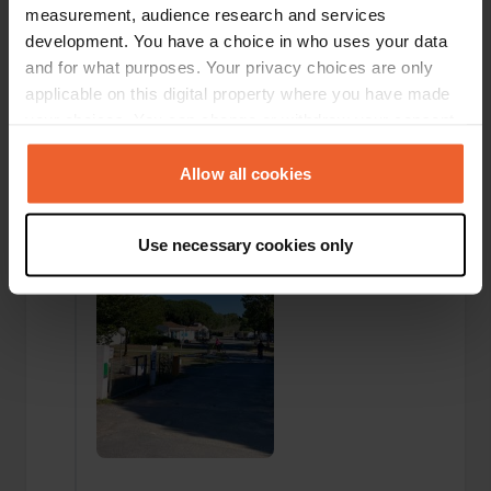
measurement, audience research and services
development. You have a choice in who uses your data
and for what purposes. Your privacy choices are only
applicable on this digital property where you have made
your choices. You can change or withdraw your consent
Einem Ort wurde ein Foto
vor fast 2
—
any time from the Cookie Declaration or by clicking on
hinzugefügt
Jahren
the Privacy trigger icon.
Allow all cookies
If you allow, we would also like to:
Use necessary cookies only
Collect information about your geographical location
which can be accurate to within several meters
Identify your device by actively scanning it for
specific characteristics (fingerprinting)
Find out more about how your personal data is processed
and set your preferences in the
details section
.
We use cookies to personalise content and ads, to
provide social media features and to analyse our traffic.