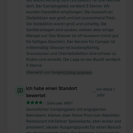
Wir waren Anfang Juni (Vorsaison) für drei Nächte
dort. Der Campingplatz verdient 3 Sterne. Wir
wurden freundlich empfangen. Die Auswahl an
Stellplätzen war groß und bot ausreichend Platz.
Die Stellplätze waren groß und schattig. Die
Sanitäranlagen sind sauber, weisen aber einige
Mängel auf. Das Wasser ist oft lauwarm (nicht gut
für fettiges Geschirr). Der Service für Camper ist
mittelmäßig (Wasser ist kostenpflichtig,
Grauwasser und Chemietoiletten sind schwer zu
finden und verteilt). Die Lage an der Bucht verdient
5 Sterne.
Übersetzt von Google
Original anzeigen
Ich habe einen Standort
vor etwa 1
—
bewertet
Jahr
Sitecode:
9807
Gemütlicher Campingplatz mit engagierten
Betreibern. Kleiner, aber feiner Pool zum Abkühlen.
Restaurant mit kleiner Speisekarte, aber lecker und
preiswert. Idealer Ausgangspunkt für einen Besuch