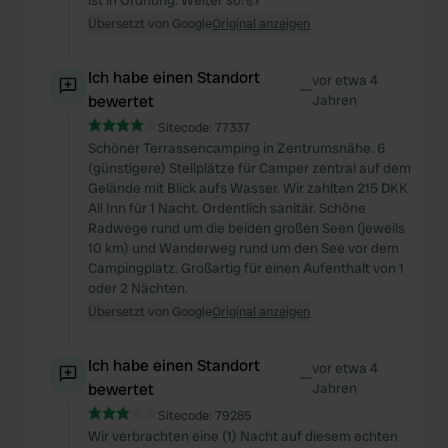
ist in Ordnung. Weiter so!👍
Übersetzt von Google
Original anzeigen
Ich habe einen Standort
vor etwa 4
—
bewertet
Jahren
Sitecode:
77337
Schöner Terrassencamping in Zentrumsnähe. 6
(günstigere) Stellplätze für Camper zentral auf dem
Gelände mit Blick aufs Wasser. Wir zahlten 215 DKK
All Inn für 1 Nacht. Ordentlich sanitär. Schöne
Radwege rund um die beiden großen Seen (jeweils
10 km) und Wanderweg rund um den See vor dem
Campingplatz. Großartig für einen Aufenthalt von 1
oder 2 Nächten.
Übersetzt von Google
Original anzeigen
Ich habe einen Standort
vor etwa 4
—
bewertet
Jahren
Sitecode:
79285
Wir verbrachten eine (1) Nacht auf diesem echten