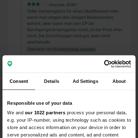
Sitecode:
30361
Toller Campingplatz für einen Stadtbesuch oder
wenn man wegen des riesigen Badewassers
kommt, aber wenn man den CP als
Durchgangscampingplatz nutzt, ist der Preis eher
hoch. Die Einrichtungen sind gut, aber nicht
spektakulär.
Übersetzt von Google
Original anzeigen
Einem Ort wurde ein Foto
vor fast 2
—
hinzugefügt
Jahren
Consent
Details
Ad Settings
About
Responsible use of your data
We and
our 1022 partners
process your personal data,
e.g. your IP-number, using technology such as cookies to
store and access information on your device in order to
serve personalized ads and content, ad and content