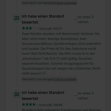
Übersetzt von Google
Original anzeigen
Ich habe einen Standort
vor etwa 3
—
bewertet
Jahren
Sitecode:
55157
Zwei Nächte standen mit Wohnmobil. Schöner Ort,
aber nicht mehr. Wenige Steckdosen, kein
Grauwasserabfluss. Sanitäranlagen sind ordentlich
und sauber. Der Preis ist für das Gebotene recht
hoch (420 NOK/Nacht). Die NKC-Karte ist in der
„Hochsaison“ (ab 15.6.?) nicht gültig. Duschen
separat bezahlen. Schöner Ausgangspunkt für
Gaustatoppen (wo wir wegen der schlechten Sicht
nicht waren) ☹️.
Übersetzt von Google
Original anzeigen
Ich habe einen Standort
vor etwa 3
—
bewertet
Jahren
Sitecode:
78546
Wunderschön gelegener Campingplatz am Wasser.