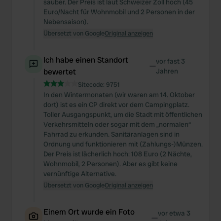
sauber. Der Preis ist laut Schweizer Zoll hoch (45
Euro/Nacht für Wohnmobil und 2 Personen in der
Nebensaison).
Übersetzt von Google
Original anzeigen
Ich habe einen Standort
vor fast 3
—
bewertet
Jahren
Sitecode:
9751
In den Wintermonaten (wir waren am 14. Oktober
dort) ist es ein CP direkt vor dem Campingplatz.
Toller Ausgangspunkt, um die Stadt mit öffentlichen
Verkehrsmitteln oder sogar mit dem „normalen“
Fahrrad zu erkunden. Sanitäranlagen sind in
Ordnung und funktionieren mit (Zahlungs-)Münzen.
Der Preis ist lächerlich hoch: 108 Euro (2 Nächte,
Wohnmobil, 2 Personen). Aber es gibt keine
vernünftige Alternative.
Übersetzt von Google
Original anzeigen
Einem Ort wurde ein Foto
vor etwa 3
—