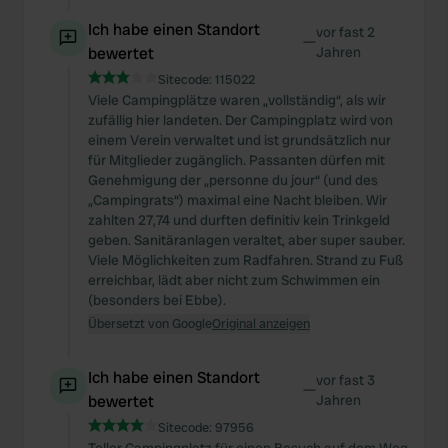
We also share information about your use of our site with
Ich habe einen Standort
our social media, advertising and analytics partners who
vor fast 2
—
bewertet
Jahren
may combine it with other information that you’ve
provided to them or that they’ve collected from your use
Sitecode:
115022
Viele Campingplätze waren „vollständig“, als wir
of their services.
zufällig hier landeten. Der Campingplatz wird von
einem Verein verwaltet und ist grundsätzlich nur
für Mitglieder zugänglich. Passanten dürfen mit
Genehmigung der „personne du jour“ (und des
„Campingrats“) maximal eine Nacht bleiben. Wir
zahlten 27,74 und durften definitiv kein Trinkgeld
geben. Sanitäranlagen veraltet, aber super sauber.
Viele Möglichkeiten zum Radfahren. Strand zu Fuß
erreichbar, lädt aber nicht zum Schwimmen ein
(besonders bei Ebbe).
Übersetzt von Google
Original anzeigen
Ich habe einen Standort
vor fast 3
—
bewertet
Jahren
Sitecode:
97956