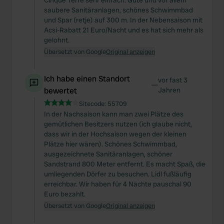
Cinque Terre sehr einfach. Gute und vor allem
saubere Sanitäranlagen, schönes Schwimmbad
und Spar (retje) auf 300 m. In der Nebensaison mit
Acsi-Rabatt 21 Euro/Nacht und es hat sich mehr als
gelohnt.
Übersetzt von Google
Original anzeigen
Ich habe einen Standort
vor fast 3
—
bewertet
Jahren
Sitecode:
55709
In der Nachsaison kann man zwei Plätze des
gemütlichen Besitzers nutzen (ich glaube nicht,
dass wir in der Hochsaison wegen der kleinen
Plätze hier wären). Schönes Schwimmbad,
ausgezeichnete Sanitäranlagen, schöner
Sandstrand 800 Meter entfernt. Es macht Spaß, die
umliegenden Dörfer zu besuchen. Lidl fußläufig
erreichbar. Wir haben für 4 Nächte pauschal 90
Euro bezahlt.
Übersetzt von Google
Original anzeigen