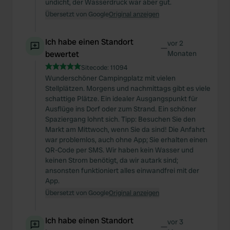
undicht, der Wasserdruck war aber gut.
Übersetzt von Google
Original anzeigen
Ich habe einen Standort
vor 2
—
bewertet
Monaten
Sitecode:
11094
Wunderschöner Campingplatz mit vielen
Stellplätzen. Morgens und nachmittags gibt es viele
schattige Plätze. Ein idealer Ausgangspunkt für
Ausflüge ins Dorf oder zum Strand. Ein schöner
Spaziergang lohnt sich. Tipp: Besuchen Sie den
Markt am Mittwoch, wenn Sie da sind! Die Anfahrt
war problemlos, auch ohne App; Sie erhalten einen
QR-Code per SMS. Wir haben kein Wasser und
keinen Strom benötigt, da wir autark sind;
ansonsten funktioniert alles einwandfrei mit der
App.
Übersetzt von Google
Original anzeigen
Ich habe einen Standort
vor 3
—