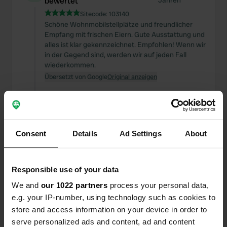
bewertet
Jahren
Sitecode:
103140
Schöne Wohnmobilstellplätze und freundlicher
Empfang mit frischen Eiern. Gute Ausstattung und
alles ist klar gekennzeichnet. Empfohlen! Wenn wir
in der Gegend sind, werden wir auf jeden Fall
wiederkommen.
Übersetzt von Google
Original anzeigen
Einem Ort wurde ein Foto
vor etwa 2
—
hinzugefügt
Jahren
Consent
Details
Ad Settings
About
Responsible use of your data
We and
our 1022 partners
process your personal data,
e.g. your IP-number, using technology such as cookies to
store and access information on your device in order to
serve personalized ads and content, ad and content