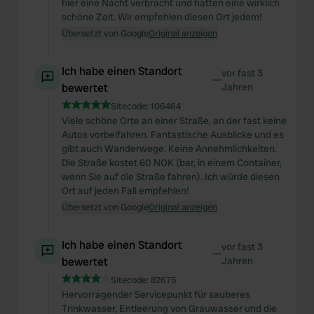
hier eine Nacht verbracht und hatten eine wirklich
We also share information about your use of our site with
schöne Zeit. Wir empfehlen diesen Ort jedem!
our social media, advertising and analytics partners who
Übersetzt von Google
Original anzeigen
may combine it with other information that you’ve
provided to them or that they’ve collected from your use
Ich habe einen Standort
of their services.
vor fast 3
—
bewertet
Jahren
Sitecode:
106464
Viele schöne Orte an einer Straße, an der fast keine
Autos vorbeifahren. Fantastische Ausblicke und es
gibt auch Wanderwege. Keine Annehmlichkeiten.
Die Straße kostet 60 NOK (bar, in einem Container,
wenn Sie auf die Straße fahren). Ich würde diesen
Ort auf jeden Fall empfehlen!
Übersetzt von Google
Original anzeigen
Ich habe einen Standort
vor fast 3
—
bewertet
Jahren
Sitecode:
82675
Hervorragender Servicepunkt für sauberes
Trinkwasser, Entleerung von Grauwasser und die