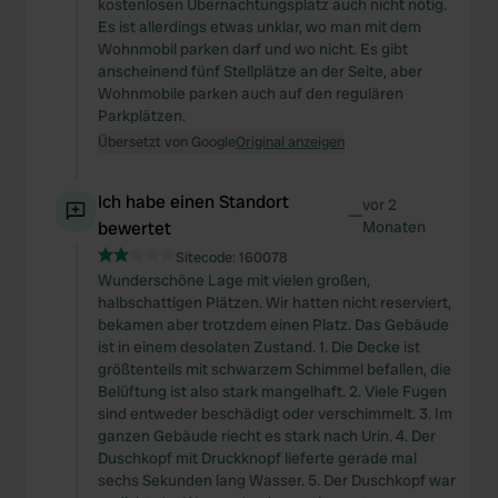
kostenlosen Übernachtungsplatz auch nicht nötig.
Es ist allerdings etwas unklar, wo man mit dem
Wohnmobil parken darf und wo nicht. Es gibt
anscheinend fünf Stellplätze an der Seite, aber
Wohnmobile parken auch auf den regulären
Parkplätzen.
Übersetzt von Google
Original anzeigen
Ich habe einen Standort
vor 2
—
bewertet
Monaten
Sitecode:
160078
Wunderschöne Lage mit vielen großen,
halbschattigen Plätzen. Wir hatten nicht reserviert,
bekamen aber trotzdem einen Platz. Das Gebäude
ist in einem desolaten Zustand. 1. Die Decke ist
größtenteils mit schwarzem Schimmel befallen, die
Belüftung ist also stark mangelhaft. 2. Viele Fugen
sind entweder beschädigt oder verschimmelt. 3. Im
ganzen Gebäude riecht es stark nach Urin. 4. Der
Duschkopf mit Druckknopf lieferte gerade mal
sechs Sekunden lang Wasser. 5. Der Duschkopf war