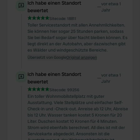
Ich habe einen Standort
vor etwa 1
—
bewertet
Jahr
Sitecode:
18811
Toller Servicestandort mit allen Annehmlichkeiten.
Sie können hier sogar 25 Stunden parken, sodass
Sie bei Bedarf sogar über Nacht bleiben können. Es
liegt direkt an der Autobahn, aber dazwischen gibt
es Wälder und windgeschützte Bereiche.
Übersetzt von Google
Original anzeigen
Ich habe einen Standort
vor etwa 1
—
bewertet
Jahr
Sitecode:
99256
Ein toller Wohnmobilstellplatz mit guter
Ausstattung. Viele Stellplätze und einfacher Self-
Check-in und -Check-out. Anreise ab 12 Uhr, Abreise
bis 12 Uhr. Wasser tanken kostet 5 Kronen für 20
Liter. Duschen kostet 10 Kronen für 4 Minuten.
Strom wird ebenfalls berechnet. All dies ist mit der
Servicekarte abgedeckt. Ansonsten ist die