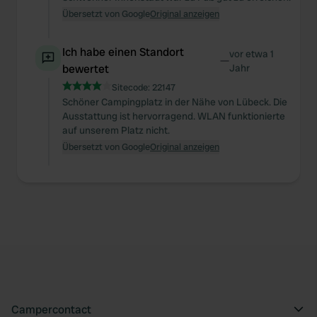
our social media, advertising and analytics partners who
Übersetzt von Google
Original anzeigen
may combine it with other information that you’ve
provided to them or that they’ve collected from your use
Ich habe einen Standort
of their services.
vor etwa 1
—
bewertet
Jahr
Sitecode:
22147
Schöner Campingplatz in der Nähe von Lübeck. Die
Ausstattung ist hervorragend. WLAN funktionierte
auf unserem Platz nicht.
Übersetzt von Google
Original anzeigen
Campercontact