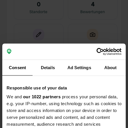
0
4
Standorte
Bewertungen
0
0
Änderungen
Fotos
Consent
Details
Ad Settings
About
Aktivitätszeitleiste
Alle
Standorte
Fotos
Bewertungen
Responsible use of your data
We and
our 1022 partners
process your personal data,
e.g. your IP-number, using technology such as cookies to
Ich habe einen Standort
vor etwa 1
—
store and access information on your device in order to
bewertet
Jahr
serve personalized ads and content, ad and content
Sitecode:
3045
measurement, audience research and services
Schöner Campingplatz in einem Obstgarten. Die