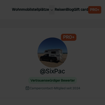
Wohnmobilstellplätze
Reisen
Blog
Gift card
PRO+
e Wohnmobilstellplätze
Belgien
chland
Luxemburg
rlande
PRO+
Österreich
reich
Schweden
n
Schweiz
en
@
SixPac
Vertrauenswürdiger Bewerter
Campercontact-Mitglied seit 2024