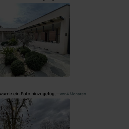
wurde ein Foto hinzugefügt
—
vor 4 Monaten