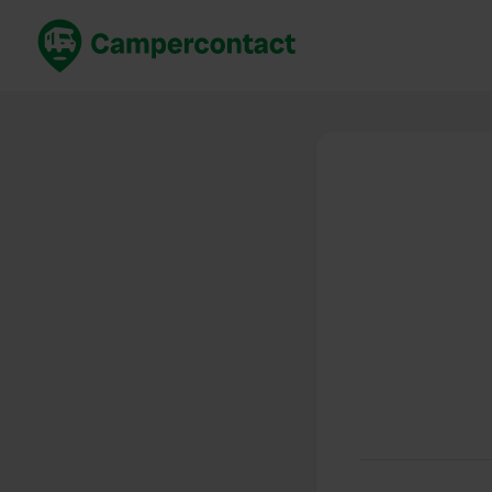
Jetzt buchen
Best
Deutschland
Deuts
Niederlande
Niede
Frankreich
Frank
Italien
Italie
Sicher buchen
Spani
Alle ansehen...