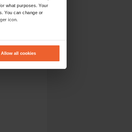
for what purposes. Your
es. You can change or
ger icon.
eral meters
Allow all cookies
ails section
.
se our traffic. We also share
ers who may combine it with
 services.