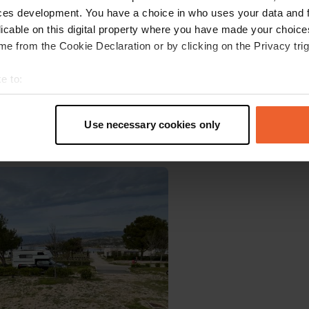
ces development. You have a choice in who uses your data and 
licable on this digital property where you have made your choic
e from the Cookie Declaration or by clicking on the Privacy trig
e to:
t your geographical location which can be accurate to within sev
tively scanning it for specific characteristics (fingerprinting)
Use necessary cookies only
 personal data is processed and set your preferences in the
det
wurde ein Foto hinzugefügt
—
vor 4 Monaten
e content and ads, to provide social media features and to analy
 our site with our social media, advertising and analytics partn
 provided to them or that they’ve collected from your use of their