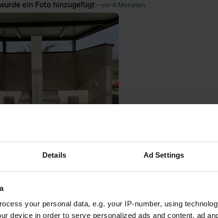
wurde ein Foto hinzugefügt
—
vor 4 Monaten
Details
Ad Settings
wurde ein Foto hinzugefügt
—
vor 4 Monaten
a
ocess your personal data, e.g. your IP-number, using technolog
ur device in order to serve personalized ads and content, ad a