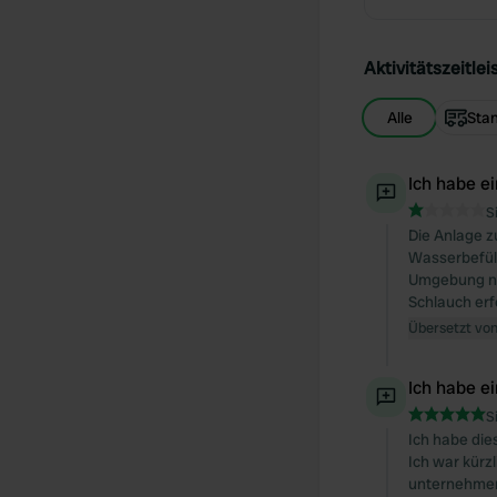
Aktivitätszeitlei
Alle
Sta
Ich habe e
S
Die Anlage z
Wasserbefüll
Umgebung ni
Schlauch erf
Übersetzt vo
Ich habe e
S
Ich habe die
Ich war kürz
unternehmen.