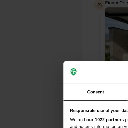
Einem Ort 
Consent
Einem Ort 
Responsible use of your dat
We and
our 1022 partners
pr
and access information on yo