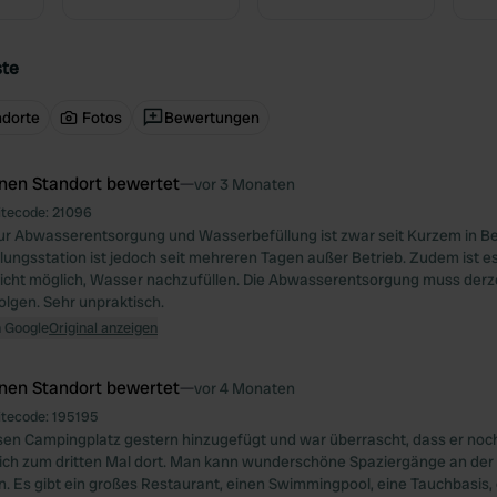
ste
ndorte
Fotos
Bewertungen
inen Standort bewertet
—
vor 3 Monaten
itecode:
21096
ur Abwasserentsorgung und Wasserbefüllung ist zwar seit Kurzem in Bet
ungsstation ist jedoch seit mehreren Tagen außer Betrieb. Zudem ist e
cht möglich, Wasser nachzufüllen. Die Abwasserentsorgung muss derze
olgen. Sehr unpraktisch.
n Google
Original anzeigen
inen Standort bewertet
—
vor 4 Monaten
itecode:
195195
sen Campingplatz gestern hinzugefügt und war überrascht, dass er noch 
lich zum dritten Mal dort. Man kann wunderschöne Spaziergänge an der
 Es gibt ein großes Restaurant, einen Swimmingpool, eine Tauchbasis,