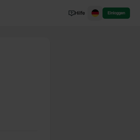
Hilfe
Einloggen
Norwegen
Portugal
Dänemark
Slowenien
Alle ansehen...