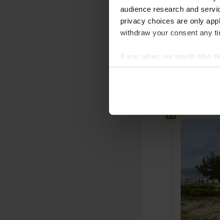
audience research and servi
privacy choices are only app
withdraw your consent any tim
If you allow, we would also lik
Collect information abou
Identify your device by ac
Find out more about how your
Einem Ort 
We use cookies to personalis
information about your use of
other information that you’ve