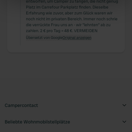
entworfen, um Camper zu fangen, die nicht genug
specific characteristics (fingerprinting)
Platz im Carrefour Parkplatz finden. Dieselbe
Find out more about how your personal data is processed
Erfahrung wie zuvor, aber zum Glück waren wir
noch nicht im privaten Bereich. Immer noch schrie
and set your preferences in the
details section
.
die verrückte Frau uns an - wir "lehnten" ab zu
zahlen. 2 € pro Tag = 48 €. VERMEIDEN
We use cookies to personalise content and ads, to
Übersetzt von Google
Original anzeigen
provide social media features and to analyse our traffic.
We also share information about your use of our site with
our social media, advertising and analytics partners who
may combine it with other information that you’ve
provided to them or that they’ve collected from your use
of their services.
Campercontact
Beliebte Wohnmobilstellplätze