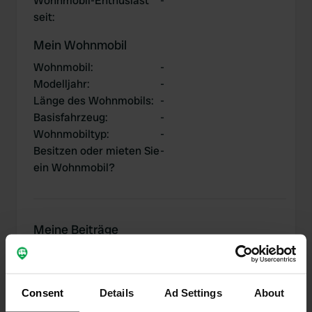
Wohnmobil-Enthusiast
-
seit
:
Mein Wohnmobil
Wohnmobil
:
-
Modelljahr
:
-
Länge des Wohnmobils
:
-
Basisfahrzeug
:
-
Wohnmobiltyp
:
-
Besitzen oder mieten Sie
-
ein Wohnmobil?
Meine Beiträge
Consent
Details
Ad Settings
About
0
1