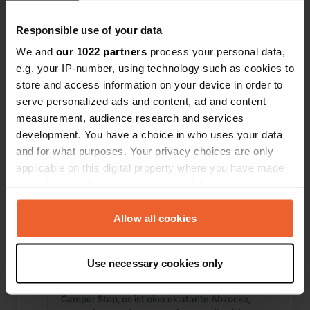
Standorte
Bewertungen
Responsible use of your data
We and
our 1022 partners
process your personal data,
e.g. your IP-number, using technology such as cookies to
store and access information on your device in order to
0
0
serve personalized ads and content, ad and content
Änderungen
Fotos
measurement, audience research and services
development. You have a choice in who uses your data
and for what purposes. Your privacy choices are only
Aktivitätszeitleiste
applicable on this digital property where you have made
your choices. You can change or withdraw your consent
Alle
Standorte
Fotos
Bewertungen
any time from the Cookie Declaration or by clicking on
the Privacy trigger icon.
Allow all cookies
Ich habe einen Standort
vor etwa 8
—
If you allow, we would also like to:
bewertet
Jahren
Use necessary cookies only
Collect information about your geographical location
Sitecode:
54644
ZERO spielt wirklich eine Hauptrolle. Dies ist kein
which can be accurate to within several meters
Camper Stop, es ist eine eklatante Abzocke,
Identify your device by actively scanning it for