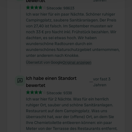
bewertet
Jahren
and set your preferences in the
details section
.
Sitecode:
98623
Ich war hier für ein paar Nächte. Schöner ruhiger
We use cookies to personalise content and ads, to
Campingplatz, saubere Sanitäranlagen. Der Preis
provide social media features and to analyse our traffic.
von 27,40 ist falsch. Im September mussten wir
noch 33 € pro Nacht inkl. Frühstück bezahlen. Wir
We also share information about your use of our site with
dachten, es sei etwas hoch. Wir haben
our social media, advertising and analytics partners who
wunderschöne Radtouren durch ein
may combine it with other information that you’ve
wunderschönes Naturschutzgebiet unternommen,
provided to them or that they’ve collected from your use
unter anderem nach Knokke.
of their services.
Übersetzt von Google
Original anzeigen
Ich habe einen Standort
vor fast 3
—
bewertet
Jahren
Sitecode:
9338
Ich war hier für 2 Nächte. Was für ein herrlich
ruhiger Ort, sauber und schöne Sanitäranlagen.
Restaurant auf dem Campingplatz. Was uns
überrascht hat, war der (offene) Ort, an dem Sie
Ihre Chemietoilette entleeren können: ein paar
Meter von der Terrasse des Restaurants entfernt.