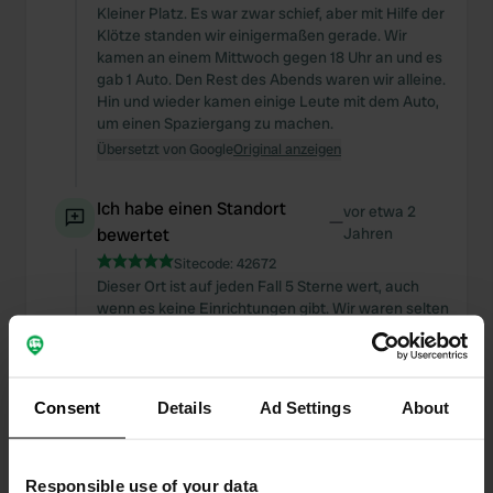
Kleiner Platz. Es war zwar schief, aber mit Hilfe der
Klötze standen wir einigermaßen gerade. Wir
kamen an einem Mittwoch gegen 18 Uhr an und es
gab 1 Auto. Den Rest des Abends waren wir alleine.
Hin und wieder kamen einige Leute mit dem Auto,
um einen Spaziergang zu machen.
Übersetzt von Google
Original anzeigen
Ich habe einen Standort
vor etwa 2
—
bewertet
Jahren
Sitecode:
42672
Dieser Ort ist auf jeden Fall 5 Sterne wert, auch
wenn es keine Einrichtungen gibt. Wir waren selten
an einem so schönen Ort. Wunderbar ruhig und
kein Problem mit angelnden Jugendlichen. Internet
ist auch in Ordnung. Leider hatten wir sehr
schlechtes Wetter mit viel Regen und tief
Consent
Details
Ad Settings
About
hängenden Wolken. Und doch ist es hier
bezaubernd.
Übersetzt von Google
Original anzeigen
Responsible use of your data