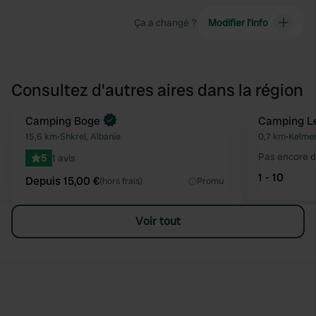
Ça a changé ?
Modifier l’info
Consultez d'autres aires dans la région
Reserve maintenant
Camping Boge
Camping L
Préféré
15,6 km
•
Shkrel, Albanie
0,7 km
•
Kelmen
Pas encore d
5
1 avis
1 - 10
Depuis 15,00 €
(hors frais)
Promu
Voir tout