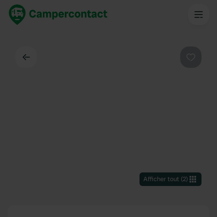
Dos
Préféré
Afficher tout
(
2
)