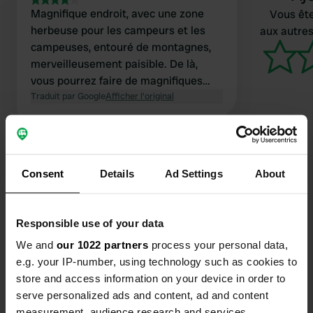
Magnifique endroit, avec une zone
Vous ête
herbeuse pour les campeurs et les
aux autres
campeuses, entouré de montagnes,
merveilleusement paisible. De là,
vous pourrez faire de magnifiques
randonnées (difficiles, jusqu'aux
Traduit par Google
Afficher l'original
sommets). Les sanitaires sont plutôt
bons et le restaurant est excellent. 8
euros par personne (voiture/camping-
car inclus). La route d'accès est en
Consent
Details
Ad Settings
About
mauvais état et inaccessible aux
grands camping-cars.
Contact
Responsible use of your data
Emplacement
We and
our 1022 partners
process your personal data,
Kelmend, Albanie
Copie
e.g. your IP-number, using technology such as cookies to
store and access information on your device in order to
Coordonnées
serve personalized ads and content, ad and content
42° 31' 28" N 19° 43' 57" E
measurement, audience research and services