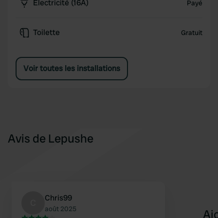
Électricité (16A)
Payé
Toilette
Gratuit
Voir toutes les installations
Avis de Lepushe
Chris99
C
août 2025
Aj