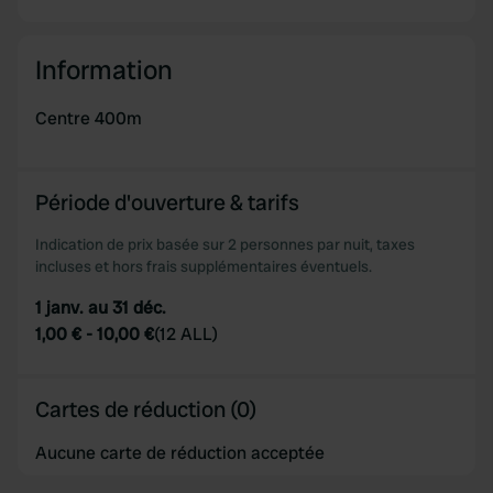
our social media, advertising and analytics partners who
may combine it with other information that you’ve
Information
provided to them or that they’ve collected from your use
of their services.
Centre 400m
Période d'ouverture & tarifs
Indication de prix basée sur 2 personnes par nuit, taxes
incluses et hors frais supplémentaires éventuels.
1 janv. au 31 déc.
1,00 €
-
10,00 €
(
12 ALL
)
Cartes de réduction (0)
Aucune carte de réduction acceptée