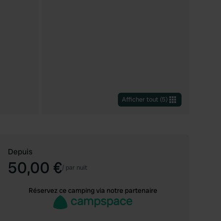
Afficher tout
(
5
)
Depuis
50,00 €
/
par nuit
Réservez ce camping via notre partenaire