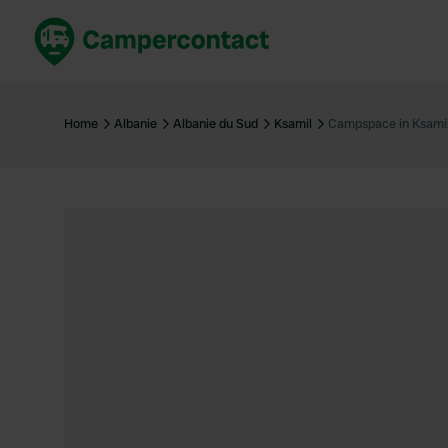
Réservez maintenant
Les meil
France
France
Home
Albanie
Albanie du Sud
Ksamil
Campspace in Ksamil,
Italie
Italie
Espagne
Espagne
Allemagne
Allemagn
Voir tout...
Pays-Bas