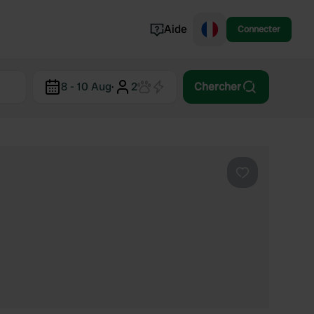
Aide
Connecter
Norvège
8 - 10 Aug
·
2
Chercher
Portugal
Danemark
Croatie
Voir tout...
Préféré