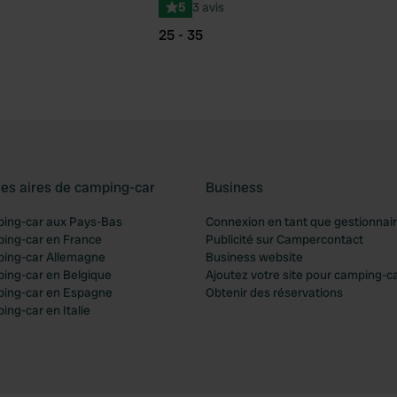
5
3 avis
25 - 35
les aires de camping-car
Business
ping-car aux Pays-Bas
Connexion en tant que gestionnai
ping-car en France
Publicité sur Campercontact
ping-car Allemagne
Business website
ping-car en Belgique
Ajoutez votre site pour camping-c
ping-car en Espagne
Obtenir des réservations
ing-car en Italie