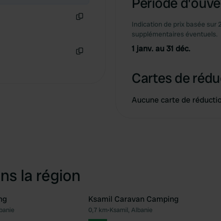
Période d'ouver
Indication de prix basée sur 
Copie
supplémentaires éventuels.
1 janv. au 31 déc.
Copie
Cartes de rédu
Aucune carte de réducti
ns la région
ng
Ksamil Caravan Camping
banie
0,7 km
•
Ksamil, Albanie
Préféré
Pré