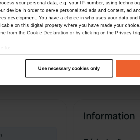
ocess your personal data, e.g. your IP-number, using technolog
ur device in order to serve personalized ads and content, ad a
Ajouter un avis
ces development. You have a choice in who uses your data and 
licable on this digital property where you have made your choic
Vous êtes déjà venu ici ? Dites aux autres ce que
e from the Cookie Declaration or by clicking on the Privacy trig
vous en pensez.
e to:
t your geographical location which can be accurate to within sev
tively scanning it for specific characteristics (fingerprinting)
Use necessary cookies only
 personal data is processed and set your preferences in the
det
e content and ads, to provide social media features and to analy
 our site with our social media, advertising and analytics partn
 provided to them or that they’ve collected from your use of their
Information
n