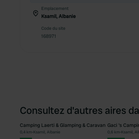
Emplacement
Ksamil, Albanie
Code du site
168971
Consultez d'autres aires da
Camping Laerti & Glamping & Caravan
Gaci 's Campi
0,4 km
•
Ksamil, Albanie
0,6 km
•
Ksamil, Al
Préféré