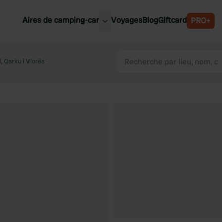
Aires de camping-car
Voyages
Blog
Giftcard
PRO+
leures aires de camping-car
Belgique
 Qarku i Vlorës
Slovénie
Autriche
Suède
e
Suisse