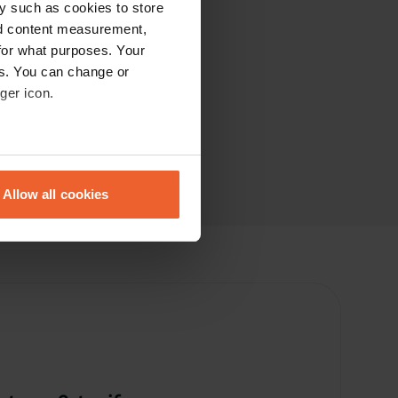
y such as cookies to store
nd content measurement,
for what purposes. Your
es. You can change or
ger icon.
eral meters
Allow all cookies
ails section
.
se our traffic. We also share
ers who may combine it with
 services.