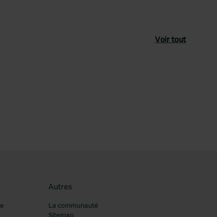
Voir tout
féré
Autres
re
La communauté
Sitemap