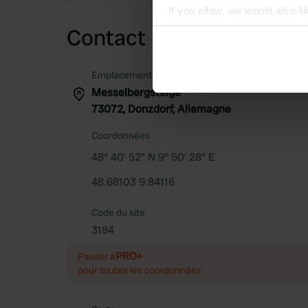
If you allow, we would also lik
Contact
Collect information abou
Identify your device by ac
Find out more about how your
Emplacement
Messelbergsteige
We use cookies to personalis
73072, Donzdorf, Allemagne
information about your use of
other information that you’ve
Coordonnées
48° 40' 52" N 9° 50' 28" E
48.68103 9.84116
Code du site
3184
PRO+
Passer à
pour toutes les coordonnées