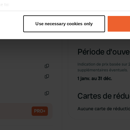
e to:
Information
t your geographical location which can be accurate to within sev
tively scanning it for specific characteristics (fingerprinting)
Use necessary cookies only
 personal data is processed and set your preferences in the
det
wandelparkeerplaats
Copie
e content and ads, to provide social media features and to analy
 our site with our social media, advertising and analytics partn
Période d'ouver
 provided to them or that they’ve collected from your use of their
Indication de prix basée sur 
supplémentaires éventuels.
Copie
1 janv. au 31 déc.
Copie
Cartes de rédu
Copie
Aucune carte de réducti
PRO+