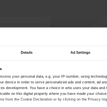
A
r ici pour passer la nuit.
Vous êtes dé
journée, surtout par temps
re le soir. Aucun
Details
Ad Settings
a
ocess your personal data, e.g. your IP-number, using technolog
ur device in order to serve personalized ads and content, ad a
ces development. You have a choice in who uses your data and 
licable on this digital property where you have made your choic
e from the Cookie Declaration or by clicking on the Privacy trig