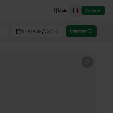
Aide
Connecter
Norvège
8 - 10 Aug
·
2
Chercher
Portugal
Danemark
Croatie
Voir tout...
Préféré