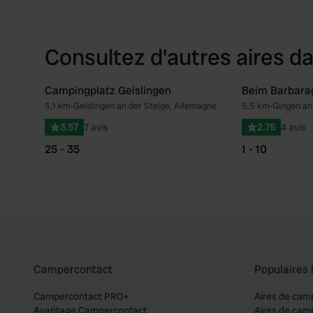
Consultez d'autres aires da
Campingplatz Geislingen
Beim Barbara
5,1 km
•
Geislingen an der Steige, Allemagne
5,5 km
•
Gingen an 
Préféré
3.57
7 avis
2.75
4 avis
25 - 35
1 - 10
Campercontact
Populaires 
Campercontact PRO+
Aires de cam
Avantage Campercontact
Aires de cam