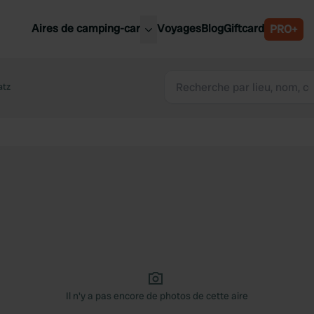
Aires de camping-car
Voyages
Blog
Giftcard
PRO+
leures aires de camping-car
Belgique
atz
Slovénie
Autriche
Suède
e
Suisse
Il n'y a pas encore de photos de cette aire