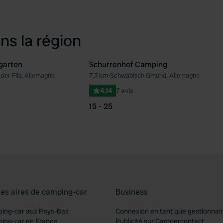
ns la région
garten
Schurrenhof Camping
der Fils, Allemagne
7,3 km
•
Schwäbisch Gmünd, Allemagne
Préféré
Pré
4.14
7 avis
15 - 25
les aires de camping-car
Business
ping-car aux Pays-Bas
Connexion en tant que gestionnai
ping-car en France
Publicité sur Campercontact