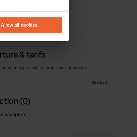
eral meters
Allow all cookies
ails section
.
se our traffic. We also share
ers who may combine it with
ture & tarifs
 services.
2 personnes par nuit, taxes incluses et hors frais
Gratuit
ction (0)
on acceptée