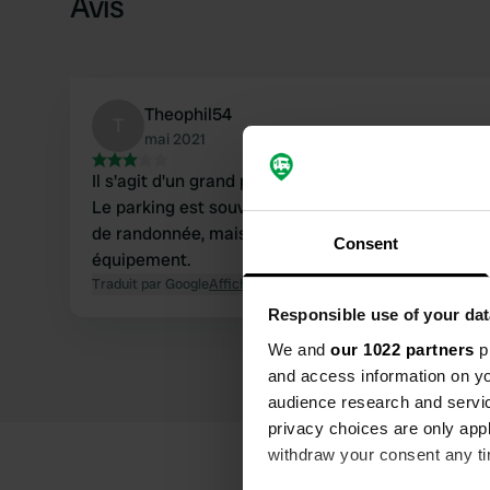
Avis
Theophil54
T
mai 2021
Il s'agit d'un grand parking pavé. Vous pouvez reste
Le parking est souvent très fréquenté pendant la 
de randonnée, mais il est généralement très solitai
Consent
équipement.
Traduit par Google
Afficher l'original
Responsible use of your dat
We and
our 1022 partners
pr
and access information on yo
audience research and servi
privacy choices are only app
withdraw your consent any tim