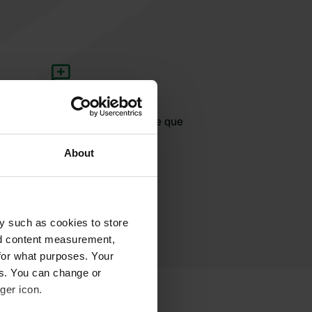
jouter un avis
jà venu ici ? Dites aux autres ce que
vous en pensez.
About
y such as cookies to store
nd content measurement,
for what purposes. Your
es. You can change or
ger icon.