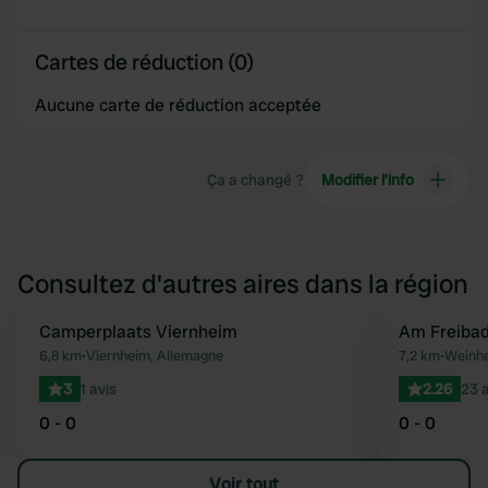
Cartes de réduction (0)
Aucune carte de réduction acceptée
Ça a changé ?
Modifier l’info
Consultez d'autres aires dans la région
Camperplaats Viernheim
Am Freiba
Préféré
6,8 km
•
Viernheim, Allemagne
7,2 km
•
Weinhe
3
1 avis
2.26
23 a
0 - 0
0 - 0
Voir tout