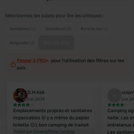
Sélectionnez les sujets pour lire les critiques :
Sanitaires
(32)
Nourriture
(18)
Bord du lac
(14)
Montre plus
Baignade
(12)
Passer à PRO+
pour l'utilisation des filtres sur les
avis
D.H.Kok
vuurv
v
juin 2026
juin 2
Emplacements propres et sanitaires
Camping agr
impeccables (il y a même du papier
halte. Les 
toilette 😉), bon camping de transit
entretenus e
Traduit par Google
Afficher l'original
Les sanitair