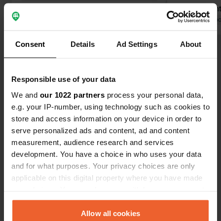
mais ils son
La proximité
Traduit par Go
atout majeu
constate la
Consent
Details
Ad Settings
About
Voir tous les 50 avis
adolescents 
le soir.
Responsible use of your data
Es-tu déjà venu ici ?
We and
our 1022 partners
process your personal data,
e.g. your IP-number, using technology such as cookies to
store and access information on your device in order to
serve personalized ads and content, ad and content
measurement, audience research and services
development. You have a choice in who uses your data
Contact
and for what purposes. Your privacy choices are only
applicable on this digital property where you have made
Emplacement
your choices. You can change or withdraw your consent
Ulmenweg 7
Copie
any time from the Cookie Declaration or by clicking on
69502, Hemsbach, Allemagne
the Privacy trigger icon.
Allow all cookies