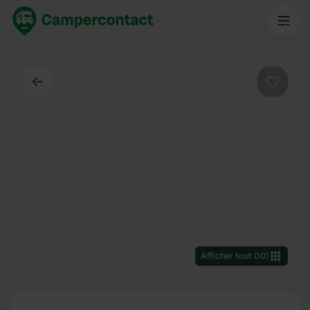
Dos
Préféré
Afficher tout
(
10
)