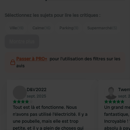
Sélectionnez les sujets pour lire les critiques :
Ville
(19)
Calme
(16)
Parking
(9)
Supermarché
(5)
Montre plus
Passer à PRO+
pour l'utilisation des filtres sur les
avis
D&V2022
Twen
sept. 2025
sept. 
Tout est là et fonctionne. Nous
Un grand mer
n'avons pas utilisé l'électricité. Il y a
fantastique,
une poubelle, mais elle est trop
Incroyable !
petite, et il y a plein de choses qui
absolu à pa