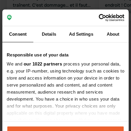
traînent. C'est dommage… et il faut
endroit ! Con
aimer être ensemble. On a trouvé ça
Traduit par Google
Afficher l'original
pas à deman
Traduit par Go
bien pour une nuit ou deux. Le village
magnifique 
est sympa.
de camping-
Voir tous les 45 avis
permettre s'
Consent
Details
Ad Settings
About
camping-car
remerciement
Es-tu déjà venu ici ?
désormais 
Responsible use of your data
commerces l
We and
our 1022 partners
process your personal data,
e.g. your IP-number, using technology such as cookies to
store and access information on your device in order to
serve personalized ads and content, ad and content
Contact
measurement, audience research and services
development. You have a choice in who uses your data
and for what purposes. Your privacy choices are only
Emplacement
applicable on this digital property where you have made
Wasemweg 8
Copie
your choices. You can change or withdraw your consent
74821, Mosbach, Allemagne
any time from the Cookie Declaration or by clicking on