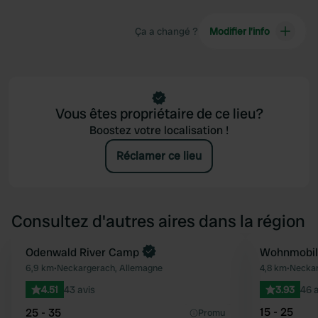
Ça a changé ?
Modifier l’info
Vous êtes propriétaire de ce lieu?
Boostez votre localisation !
Réclamer ce lieu
Consultez d'autres aires dans la région
Reserve maintenant
Odenwald River Camp
Wohnmobils
Préféré
6,9 km
•
Neckargerach, Allemagne
4,8 km
•
Neckar
4.51
43 avis
3.93
46 a
15 - 25
25 - 35
Promu