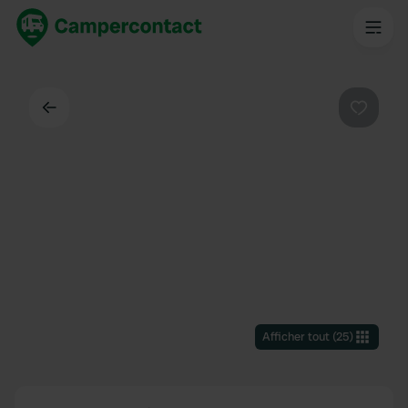
Dos
Préféré
Afficher tout
(
25
)