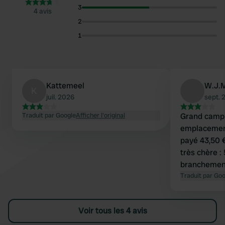
3
4 avis
2
1
Kattemeel
W.J.
K
juil. 2026
sept. 
Traduit par Google
Afficher l'original
Grand camp
emplacement
payé 43,50 € 
très chère : 
branchement
la consomma
Traduit par Go
donc pas uti
eaux usées e
Voir tous les 4 avis
est égaleme
l'eau. Un se