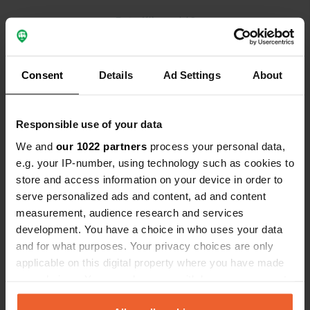
disponible p
Es-tu déjà venu ici ?
L'utilisatio
des toilettes
Consent
Details
Ad Settings
About
Contact
Responsible use of your data
We and
our 1022 partners
process your personal data,
Emplacement
e.g. your IP-number, using technology such as cookies to
Baslerköpfle 248
store and access information on your device in order to
Copie
79395, Neuchâtel-sur-le-Rhin, Allemagne
serve personalized ads and content, ad and content
measurement, audience research and services
Coordonnées
development. You have a choice in who uses your data
47° 45' 38" N 7° 32' 52" E
and for what purposes. Your privacy choices are only
Copie
applicable on this digital property where you have made
47.76047135 7.54779808
your choices. You can change or withdraw your consent
Copie
any time from the Cookie Declaration or by clicking on
Code du site