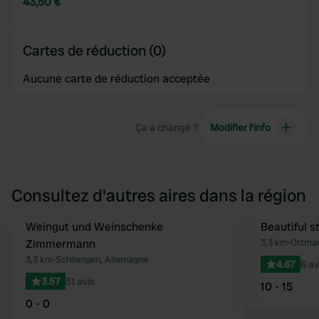
43,50 €
Cartes de réduction (0)
Aucune carte de réduction acceptée
Ça a changé ?
Modifier l’info
Consultez d'autres aires dans la région
Weingut und Weinschenke
Reserve mainten
Beautiful 
Préféré
Zimmermann
3,3 km
•
Ottmar
3,3 km
•
Schliengen, Allemagne
4.67
6 av
3.57
51 avis
10 - 15
0 - 0