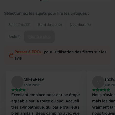
Sélectionnez les sujets pour lire les critiques :
Sanitaires
(13)
Bord du lac
(12)
Nourriture
(8)
Montre plus
Bruit
(5)
Passer à PRO+
pour l'utilisation des filtres sur les
avis
Mike&Resy
sholv
s
août 2025
juin 2
Excellent emplacement et une étape
Nous n'avio
agréable sur la route du sud. Accueil
mais les dam
très sympathique, qui parle d'ailleurs
vraiment fai
bien anglais. Beau camping avec vue
nous trouver