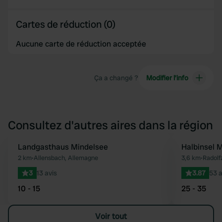
Cartes de réduction (0)
Aucune carte de réduction acceptée
Ça a changé ?
Modifier l’info
Consultez d'autres aires dans la région
Landgasthaus Mindelsee
Halbinsel 
Préféré
2 km
•
Allensbach, Allemagne
3,6 km
•
Radolf
3
13 avis
3.87
53 a
10 - 15
25 - 35
Voir tout