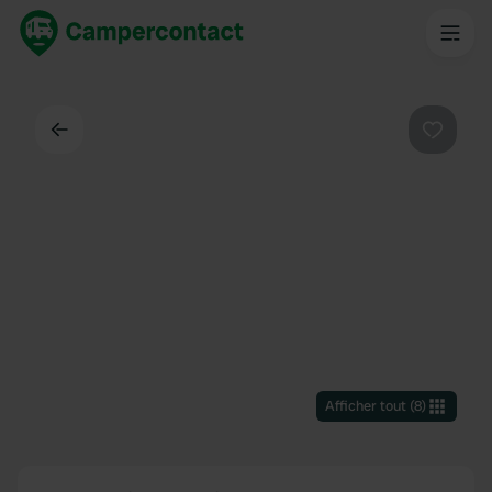
Dos
Préféré
Afficher tout
(
8
)