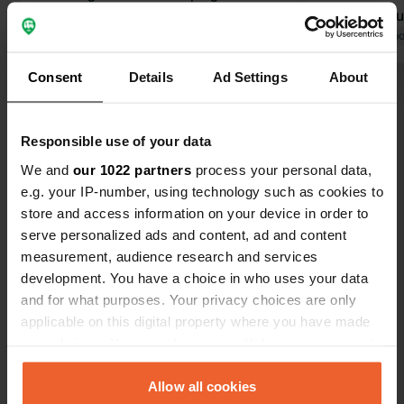
sur le lac de Constance. Le
service! De
restaurant sur place n'est pas
Traduit par Google
Afficher l'original
sanitaires l
Traduit par Go
exceptionnel et est relativement cher,
site est dir
Consent
Details
Ad Settings
About
mais il est correct. Un supermarché
Constance, 
Voir tous les 22 avis
est à 2,5 km, ainsi qu'un joli village. De
alors assur
bons restaurants, d'ailleurs. Aldi est à
chaussures 
Responsible use of your data
3 km dans l'autre sens. Les toilettes
bateau, baig
Es-tu déjà venu ici ?
et les douches sont correctes. 0,50 €
Superbe tour
We and
our 1022 partners
process your personal data,
les 2 minutes, c'est très économique.
Reichenau. A
e.g. your IP-number, using technology such as cookies to
On y parle couramment le
amical, bon
store and access information on your device in order to
néerlandais. Un endroit où il fait bon
avec des po
serve personalized ads and content, ad and content
revenir.
measurement, audience research and services
development. You have a choice in who uses your data
Contact
and for what purposes. Your privacy choices are only
applicable on this digital property where you have made
Emplacement
your choices. You can change or withdraw your consent
Schlafbach 10
Copie
any time from the Cookie Declaration or by clicking on
78479, Reichenau, Allemagne
the Privacy trigger icon.
Allow all cookies