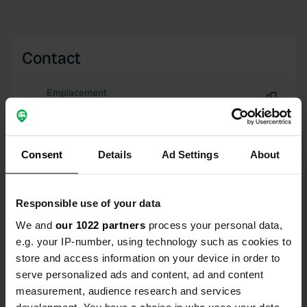
Contact
Emplacement
Schulstraße 3
Copie
74743, Seckach, Allemagne
Coordonnées
Consent
Details
Ad Settings
About
49° 26' 45" N 9° 20' 1" E
Copie
49.44596 9.33368
Responsible use of your data
Copie
We and
our 1022 partners
process your personal data,
Code du site
e.g. your IP-number, using technology such as cookies to
49064
Copie
store and access information on your device in order to
PRO+
Passer à
serve personalized ads and content, ad and content
PRO+
pour toutes les coordonnées
measurement, audience research and services
development. You have a choice in who uses your data