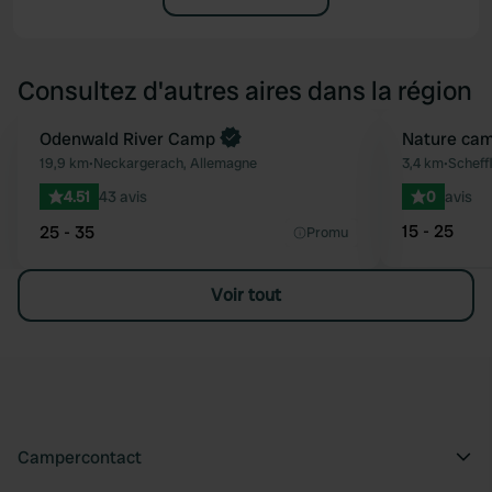
Consultez d'autres aires dans la région
Reserve maintenant
Odenwald River Camp
Reserve mainten
Nature cam
Préféré
19,9 km
•
Neckargerach, Allemagne
3,4 km
•
Scheff
4.51
43 avis
0
avis
15 - 25
25 - 35
Promu
Voir tout
Campercontact