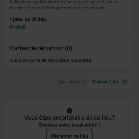
Indication de prix basée sur 2 personnes par nuit, taxes
may combine it with other information that you’ve
incluses et hors frais supplémentaires éventuels.
provided to them or that they’ve collected from your use
1 janv. au 31 déc.
of their services.
Gratuit
Cartes de réduction (0)
Aucune carte de réduction acceptée
Ça a changé ?
Modifier l’info
Vous êtes propriétaire de ce lieu?
Boostez votre localisation !
Réclamer ce lieu