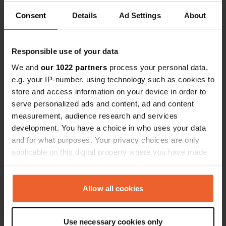
48.07159339 8.72873149
Consent
Details
Ad Settings
About
Copie
Code du site
109400
Copie
Responsible use of your data
PRO+
Passer à
PRO+
We and
our 1022 partners
process your personal data,
pour toutes les coordonnées
e.g. your IP-number, using technology such as cookies to
store and access information on your device in order to
Carte
serve personalized ads and content, ad and content
Afficher sur la carte
measurement, audience research and services
development. You have a choice in who uses your data
and for what purposes. Your privacy choices are only
Information
applicable on this digital property where you have made
your choices. You can change or withdraw your consent
Les emplacements camping-car sont de simples
any time from the Cookie Declaration or by clicking on
emplacements de transit sans installations - centre
the Privacy trigger icon.
Allow all cookies
600m
If you allow, we would also like to:
Use necessary cookies only