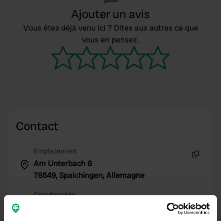
Ajouter un avis
Vous êtes déjà venu ici ? Dites aux autres ce que
vous en pensez.
Contact
Emplacement
Am Unterbach 6
Copie
78549, Spaichingen, Allemagne
Coordonnées
48° 4' 18" N 8° 43' 43" E
Copie