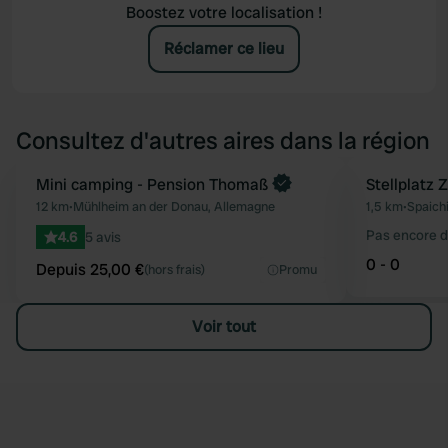
Boostez votre localisation !
Réclamer ce lieu
Consultez d'autres aires dans la région
Reserve maintenant
Mini camping - Pension Thomaß
Stellplatz 
Préféré
12 km
•
Mühlheim an der Donau, Allemagne
1,5 km
•
Spaich
Pas encore d
4.6
5 avis
0 - 0
Depuis 25,00 €
(hors frais)
Promu
Voir tout