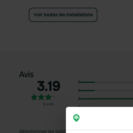
Voir toutes les installations
Avis
3.19
5
4
3
8 avis
2
1
Sélectionnez les sujets pour lire les critiques :