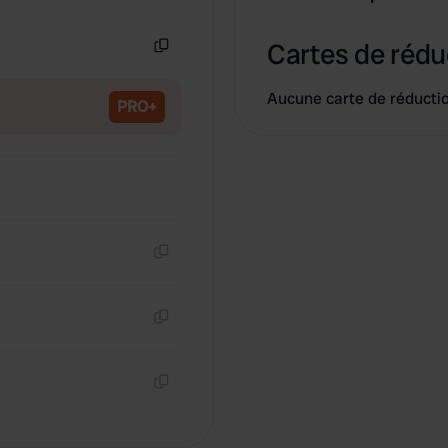
Copie
Cartes de rédu
Copie
Aucune carte de réducti
PRO+
Copie
Copie
Copie