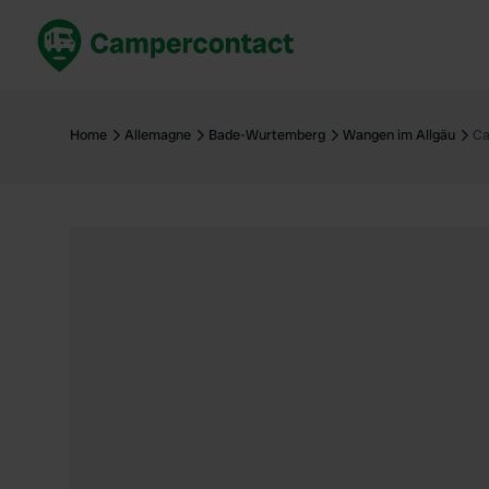
Réservez maintenant
Les meil
France
France
Home
Allemagne
Bade-Wurtemberg
Wangen im Allgäu
Ca
Italie
Italie
Espagne
Espagne
Allemagne
Allemagn
Voir tout...
Pays-Bas