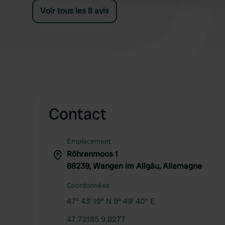
panneau à l'entrée indiquant qu'il faut payer.
Voir tous les 8 avis
Pas d'éclairage sur le terrain où nous nous
trouvions. L'environnement est magnifique.
Contact
Emplacement
Röhrenmoos 1
88239, Wangen im Allgäu, Allemagne
Coordonnées
47° 43' 19" N 9° 49' 40" E
47.72185 9.8277