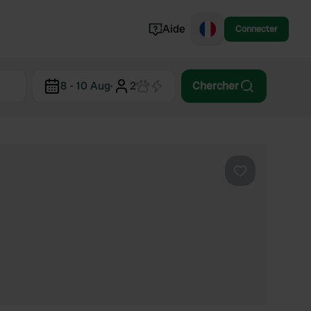
Aide
Connecter
Norvège
8 - 10 Aug
·
2
Chercher
Portugal
Danemark
Croatie
Voir tout...
Préféré