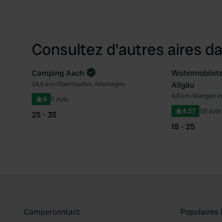
Consultez d'autres aires da
Camping Aach
Wohnmobilste
Reserve maintenant
24,6 km
•
Oberstaufen, Allemagne
Allgäu
Préféré
4,8 km
•
Wangen im
4
5 avis
4.27
59 avis
25 - 35
15 - 25
Campercontact
Populaires 