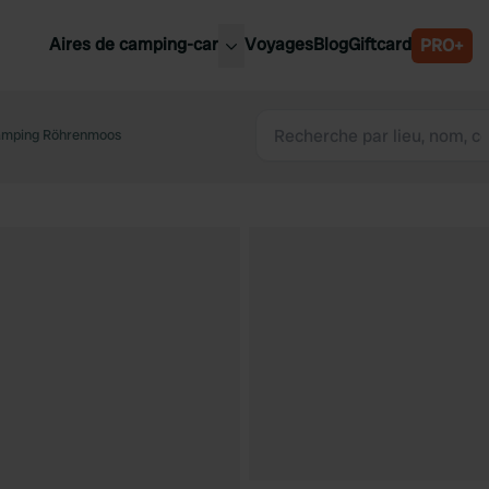
Aires de camping-car
Voyages
Blog
Giftcard
PRO+
leures aires de camping-car
Belgique
mping Röhrenmoos
Slovénie
Autriche
Suède
e
Suisse