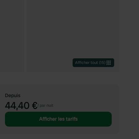
Afficher tout
(
15
)
Depuis
44,40 €
/
par nuit
Afficher les tarifs