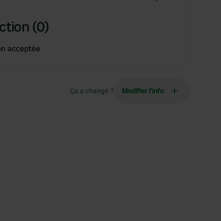
ction (0)
on acceptée
Ça a changé ?
Modifier l’info