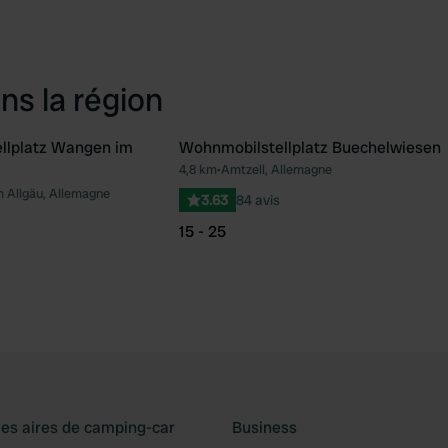
ns la région
llplatz Wangen im
Wohnmobilstellplatz Buechelwiesen
4,8 km
•
Amtzell, Allemagne
Préféré
Pré
 Allgäu, Allemagne
3.63
84 avis
15 - 25
les aires de camping-car
Business