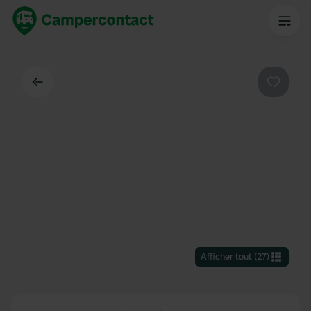
Dos
Préféré
Afficher tout
(
27
)