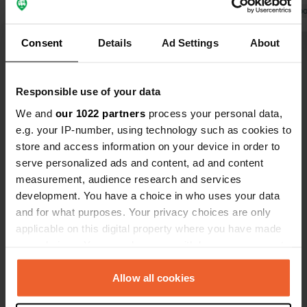
mi-juin ; j'estime que 2 à 3
Traduit par Go
emplacements se libèrent chaque
Traduit par Google
Afficher l'original
Consent
Details
Ad Settings
About
jour. Seulement 3 étoiles pour la
quinzaine d'autres emplacements,
Voir tous les 75 avis
tous situés sur une vaste étendue
Responsible use of your data
caillouteuse qui devient
naturellement trop chaude en plein
We and
our 1022 partners
process your personal data,
Es-tu déjà venu ici ?
soleil l'été. L'électricité est disponible
e.g. your IP-number, using technology such as cookies to
en abondance sur les deux parties du
store and access information on your device in order to
camping. Paiement à l'office de
serve personalized ads and content, ad and content
tourisme, à droite en face de l'entrée,
measurement, audience research and services
ouvert du lundi au vendredi de 7h15 à
development. You have a choice in who uses your data
13h15, et le vendredi également de
and for what purposes. Your privacy choices are only
Contact
16h à 18h. Vous pouvez aussi déposer
applicable on this digital property where you have made
votre argent dans une enveloppe
your choices. You can change or withdraw your consent
Emplacement
prévue à cet effet.
any time from the Cookie Declaration or by clicking on
Alte Heerstraße 6
Copie
the Privacy trigger icon.
Allow all cookies
26847, Detern, Allemagne