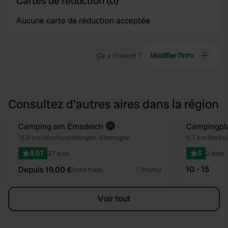
Cartes de réduction (0)
Aucune carte de réduction acceptée
Ça a changé ?
Modifier l’info
Consultez d'autres aires dans la région
Reserve maintenant
Camping am Emsdeich
Campingpla
Préféré
15,8 km
•
Westoverledingen, Allemagne
5,7 km
•
Barßel
4.07
27 avis
3
2 avis
10 - 15
Depuis 19,00 €
(hors frais)
Promu
Voir tout