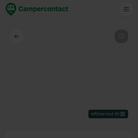
Dos
Préféré
Afficher tout
(
9
)