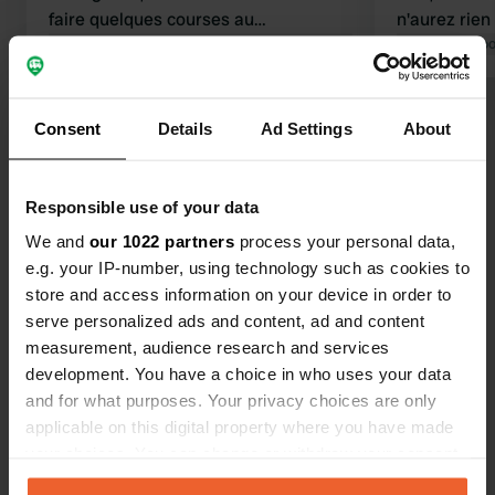
faire quelques courses au
n'aurez rien 
supermarché adjacent. Parfaitement
Traduit par Google
Afficher l'original
du Lidl est
Traduit par Go
organisé !
nourriture e
Voir tous les 34 avis
Consent
Details
Ad Settings
About
Es-tu déjà venu ici ?
Responsible use of your data
We and
our 1022 partners
process your personal data,
e.g. your IP-number, using technology such as cookies to
store and access information on your device in order to
serve personalized ads and content, ad and content
Contact
measurement, audience research and services
development. You have a choice in who uses your data
and for what purposes. Your privacy choices are only
Emplacement
applicable on this digital property where you have made
Wörpedorfer Straße
Copie
your choices. You can change or withdraw your consent
28879, Grasberg, Allemagne
any time from the Cookie Declaration or by clicking on