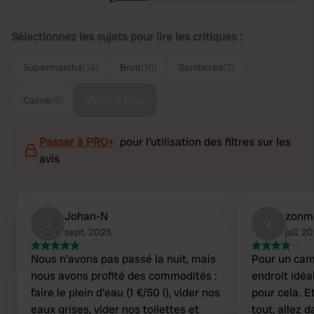
Sélectionnez les sujets pour lire les critiques :
Supermarché
(14)
Bruit
(10)
Sanitaires
(7)
Montre plus
Calme
(6)
Passer à PRO+
pour l'utilisation des filtres sur les
avis
Johan-N
zonm
J
z
sept. 2025
juil. 2
Nous n'avons pas passé la nuit, mais
Pour un camp
nous avons profité des commodités :
endroit idéa
faire le plein d'eau (1 €/50 l), vider nos
pour cela. E
eaux grises, vider nos toilettes et
tout, allez 