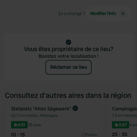
Ça a changé ?
Modifier l’info
Vous êtes propriétaire de ce lieu?
Boostez votre localisation !
Réclamer ce lieu
Consultez d'autres aires dans la région
Reserve maintenant
Stellplatz "Altes Sägewerk"
Campingpl
Préféré
22,7 km
•
Holste, Allemagne
7,4 km
•
Worps
4.51
35 avis
3.67
6 av
25 - 35
10 - 15
Promu