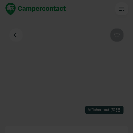
Dos
Préféré
Afficher tout
(
5
)