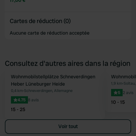
17,00 €
Cartes de réduction (0)
Aucune carte de réduction acceptée
Consultez d'autres aires dans la région
Wohnmobilstellplätze Schneverdingen
Wohnmobils
Préféré
Heber Lüneburger Heide
1,9 km
•
Soltau
0,4 km
•
Schneverdingen, Allemagne
5
2 avis
4.75
8 avis
10 - 15
15 - 25
Voir tout