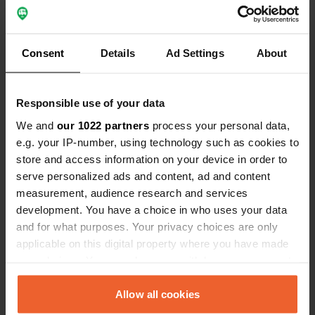
sehr freund
Es-tu déjà venu ici ?
Consent
Details
Ad Settings
About
Responsible use of your data
We and
our 1022 partners
process your personal data,
e.g. your IP-number, using technology such as cookies to
Contact
store and access information on your device in order to
serve personalized ads and content, ad and content
L'adresse sera partagée après la réservation
measurement, audience research and services
development. You have a choice in who uses your data
Emplacement
and for what purposes. Your privacy choices are only
Schneverdingen, Allemagne
Copie
applicable on this digital property where you have made
your choices. You can change or withdraw your consent
Code du site
any time from the Cookie Declaration or by clicking on
168531
Copie
the Privacy trigger icon.
Allow all cookies