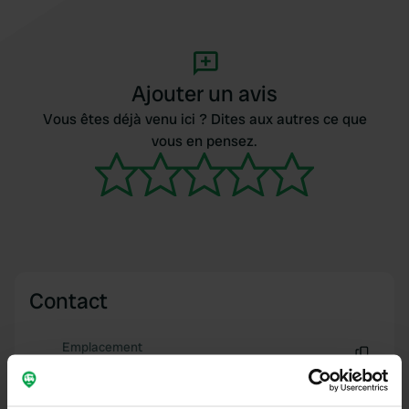
Ajouter un avis
Vous êtes déjà venu ici ? Dites aux autres ce que
vous en pensez.
Contact
Emplacement
Küsterberg 11
Copie
29399, Wahrenholz, Allemagne