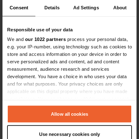
Coordonnées
Consent
Details
Ad Settings
About
52° 37' 47" N 10° 31' 56" E
Copie
52.6296957 10.5322796
Responsible use of your data
Copie
We and
our 1022 partners
process your personal data,
Code du site
e.g. your IP-number, using technology such as cookies to
110906
Copie
store and access information on your device in order to
PRO+
Passer à
serve personalized ads and content, ad and content
PRO+
pour toutes les coordonnées
measurement, audience research and services
development. You have a choice in who uses your data
and for what purposes. Your privacy choices are only
Carte
applicable on this digital property where you have made
Afficher sur la carte
your choices. You can change or withdraw your consent
Site web
any time from the Cookie Declaration or by clicking on
Visitez le site Web
the Privacy trigger icon.
Allow all cookies
Copie
E-mail
If you allow, we would also like to:
Envoyer un e-mail
Use necessary cookies only
Copie
Collect information about your geographical location