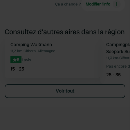
Ça a changé ?
Modifier l’info
Consultez d'autres aires dans la région
Camping Waßmann
Campingpl
Préféré
11,3 km
•
Gifhorn, Allemagne
Seepark Sü
11,3 km
•
Gifhor
5
1 avis
Pas encore d
15 - 25
25 - 35
Voir tout