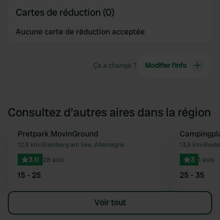
Cartes de réduction (0)
Aucune carte de réduction acceptée
Ça a changé ?
Modifier l’info
Consultez d'autres aires dans la région
Pretpark MovinGround
Campingpla
Préféré
12,9 km
•
Steinberg am See, Allemagne
13,9 km
•
Riede
3.11
28 avis
3
1 avis
15 - 25
25 - 35
Voir tout