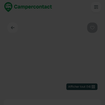
Dos
Préféré
Afficher tout
(
14
)