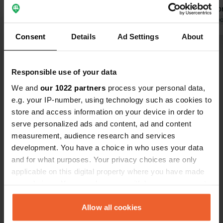
Traduit par Google
Afficher l'original
service qu'o
ailleurs. Ce
Traduit par Go
calme, le l
Consent
Details
Ad Settings
About
camping dev
Voir tous les 11 avis
pour un camp
plein. Pour ce qu'il est, ce parking est
Responsible use of your data
vraiment exc
Es-tu déjà venu ici ?
We and
our 1022 partners
process your personal data,
abordable et
e.g. your IP-number, using technology such as cookies to
store and access information on your device in order to
serve personalized ads and content, ad and content
measurement, audience research and services
development. You have a choice in who uses your data
Contact
and for what purposes. Your privacy choices are only
applicable on this digital property where you have made
your choices. You can change or withdraw your consent
Emplacement
any time from the Cookie Declaration or by clicking on
Am Anger 1X
Copie
the Privacy trigger icon.
Allow all cookies
93133, Burglengenfeld, Allemagne