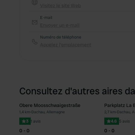
Visitez le site Web
E-mail
Envoyer un e-mail
Numéro de téléphone
Appelez l'emplacement
Consultez d'autres aires da
Obere Moosschwaigestraße
Parkplatz La
1,4 km
•
Dachau, Allemagne
2,7 km
•
Dachau, A
Préféré
3
1 avis
4.6
5 avis
0 - 0
0 - 0