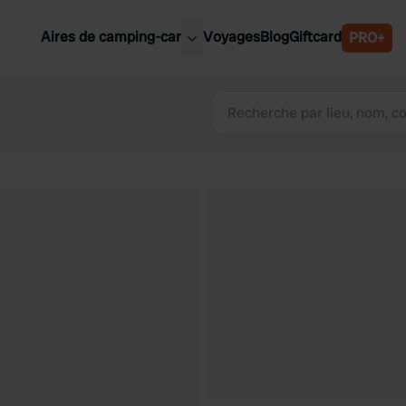
Aires de camping-car
Voyages
Blog
Giftcard
PRO+
leures aires de camping-car
Belgique
Slovénie
Autriche
Suède
e
Suisse