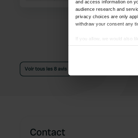
and access information on yo
audience research and servi
privacy choices are only app
withdraw your consent any tim
If you allow, we would also lik
Collect information abou
Identify your device by ac
Find out more about how your
Voir tous les 8 avis
We use cookies to personalis
information about your use of
other information that you’ve
Contact