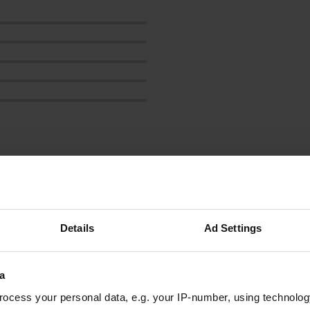
les avis
Details
Ad Settings
sholvan
s
a
mai 2026
ocess your personal data, e.g. your IP-number, using technolog
Beaucoup d'espace. Le stationnement en