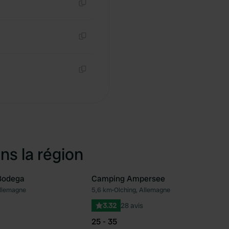
Copie
Copie
Copie
ns la région
 Bodega
Camping Ampersee
llemagne
5,6 km
•
Olching, Allemagne
Préféré
Pré
3.32
28 avis
25 - 35