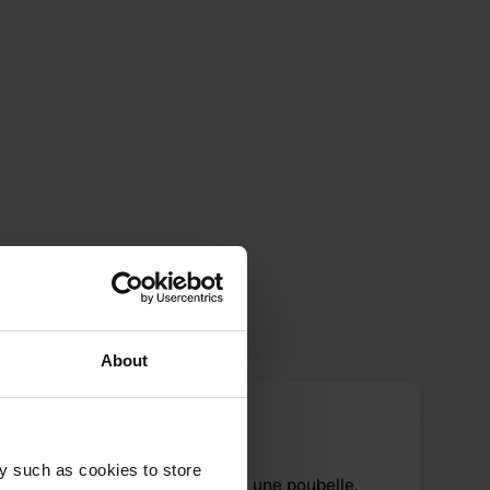
About
Bus camper
B
sept. 2025
y such as cookies to store
Le parking est spacieux. Il y a une poubelle,