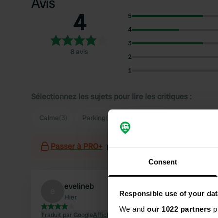
Avis
4
5
4
3
8 avis
2
1
Sélectionnez les sujets pour lire les critiques :
Calme
(3)
Parking
(3)
Baignade
(2)
Passer à PRO+
pour l'utilisation des filtres sur 
Consent
evelineb
e
Responsible use of your dat
Hier
We and
our 1022 partners
pr
Traduit par Google
Afficher l'original