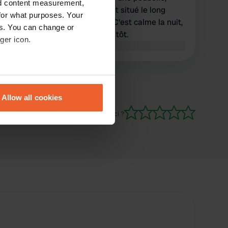
nd content measurement,
mais c'est tout. Le parking est situé le long
for what purposes. Your
d'une route très fréquentée. C'est calme la nuit,
es. You can change or
mais la circulation s'accélère tôt.
ger icon.
Traduit par Google
Afficher l'original
eral meters
Allow all cookies
ails section
.
Es-tu déjà venu ici ?
se our traffic. We also share
ers who may combine it with
 services.