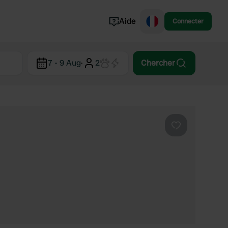
Aide
Connecter
Norvège
7 - 9 Aug
·
2
Chercher
Portugal
Danemark
Croatie
Voir tout...
Préféré