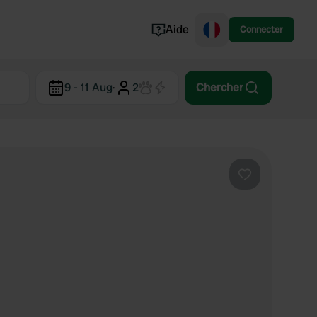
Aide
Connecter
Norvège
9 - 11 Aug
·
2
Chercher
Portugal
Danemark
Croatie
Voir tout...
Préféré