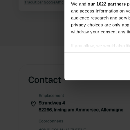
Traduit par Google
Afficher l'original
We and
our 1022 partners
pr
and access information on yo
audience research and servi
privacy choices are only app
withdraw your consent any tim
If you allow, we would also lik
Collect information abou
Identify your device by ac
Find out more about how your
Contact
We use cookies to personalis
information about your use of
Emplacement
other information that you’ve
Strandweg 4
82266, Inning am Ammersee, Allemagne
Coordonnées