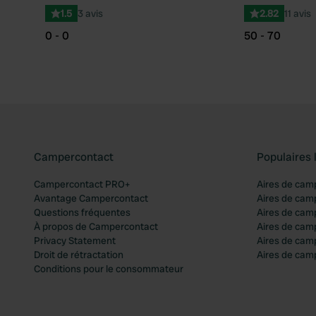
1.5
3 avis
2.82
11 avis
0 - 0
50 - 70
Campercontact
Populaires 
Campercontact PRO+
Aires de cam
Avantage Campercontact
Aires de cam
Questions fréquentes
Aires de cam
À propos de Campercontact
Aires de cam
Privacy Statement
Aires de cam
Droit de rétractation
Aires de camp
Conditions pour le consommateur