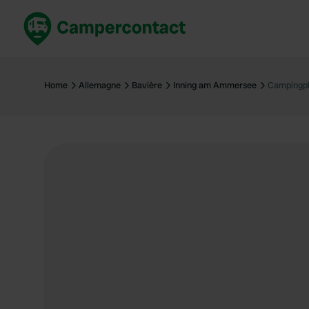
Réservez maintenant
Les meil
France
France
Home
Allemagne
Bavière
Inning am Ammersee
Campingpl
Italie
Italie
Espagne
Espagne
Allemagne
Allemagn
Voir tout...
Pays-Bas