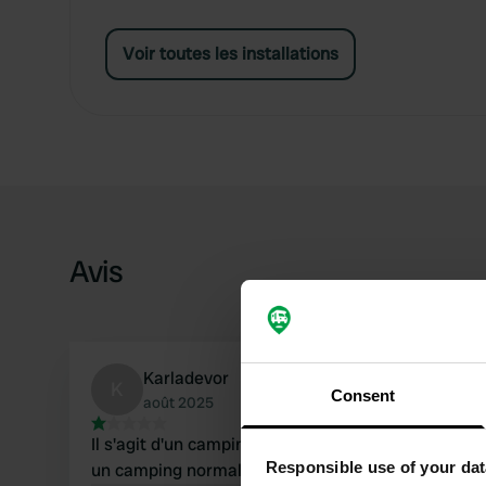
Voir toutes les installations
Avis
Karladevor
K
Consent
août 2025
Il s'agit d'un camping pour les clients permanent
Responsible use of your dat
un camping normal