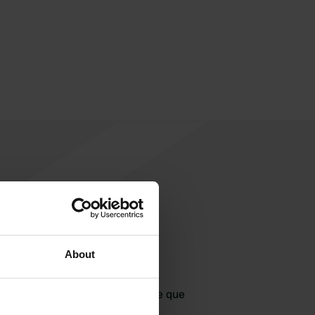
About
jouter un avis
jà venu ici ? Dites aux autres ce que
vous en pensez.