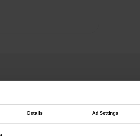
Details
Ad Settings
A
s (dauercamping), donc pas
Vous êtes dé
a