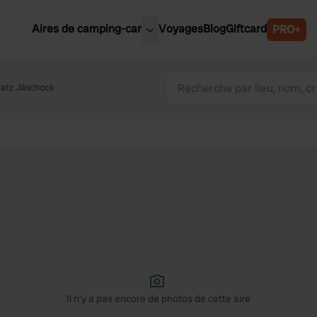
Aires de camping-car
Voyages
Blog
Giftcard
PRO+
leures aires de camping-car
Belgique
atz Jäschock
Slovénie
Autriche
Suède
e
Suisse
Il n'y a pas encore de photos de cette aire