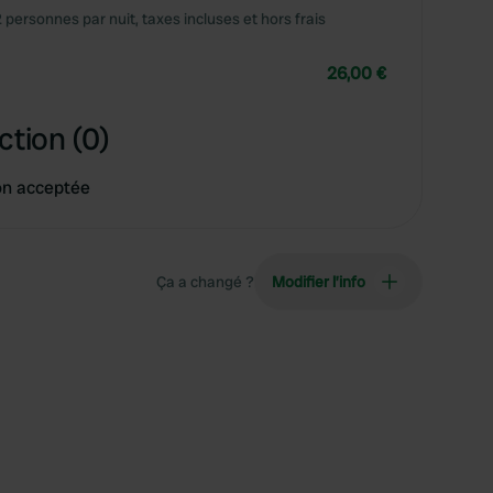
2 personnes par nuit, taxes incluses et hors frais
26,00 €
ction (0)
on acceptée
Ça a changé ?
Modifier l’info