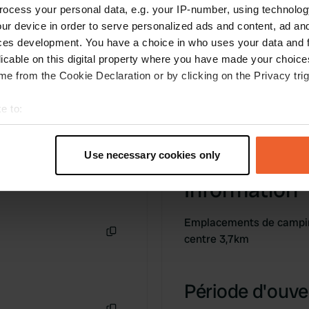
ocess your personal data, e.g. your IP-number, using technolog
ur device in order to serve personalized ads and content, ad a
ces development. You have a choice in who uses your data and 
licable on this digital property where you have made your choic
e from the Cookie Declaration or by clicking on the Privacy trig
e to:
t your geographical location which can be accurate to within sev
tively scanning it for specific characteristics (fingerprinting)
Use necessary cookies only
 personal data is processed and set your preferences in the
det
Information
e content and ads, to provide social media features and to analy
 our site with our social media, advertising and analytics partn
Emplacements de camping
 provided to them or that they’ve collected from your use of their
centre 3,7km
Copie
Période d'ouver