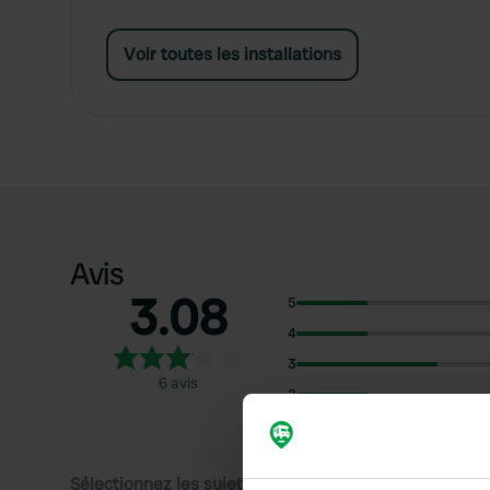
Voir toutes les installations
Avis
3.08
5
4
3
6 avis
2
1
Sélectionnez les sujets pour lire les critiques :