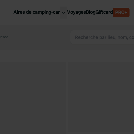
Aires de camping-car
Voyages
Blog
Giftcard
PRO+
leures aires de camping-car
Belgique
ensee
Slovénie
Autriche
Suède
e
Suisse