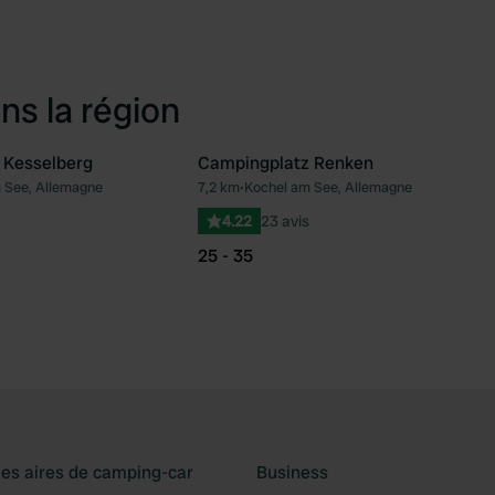
ns la région
 Kesselberg
Campingplatz Renken
 See, Allemagne
7,2 km
•
Kochel am See, Allemagne
Préféré
Pré
4.22
23 avis
25 - 35
les aires de camping-car
Business