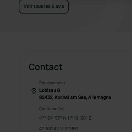
sandwich était excellent.
Voir tous les 6 avis
Contact
Emplacement
Lobisau 8
82432, Kochel am See, Allemagne
Coordonnées
47° 34' 57" N 11° 18' 36" E
47.58242 11.30992