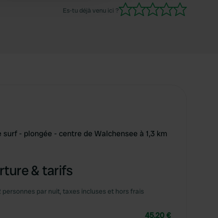
Es-tu déjà venu ici ?
de surf - plongée - centre de Walchensee à 1,3 km
ture & tarifs
2 personnes par nuit, taxes incluses et hors frais
45,20 €