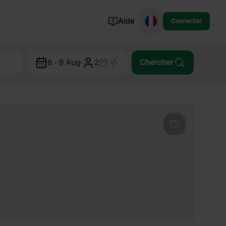
Aide
Connecter
Norvège
6 - 8 Aug
·
2
Chercher
Portugal
Danemark
Croatie
Voir tout...
Préféré