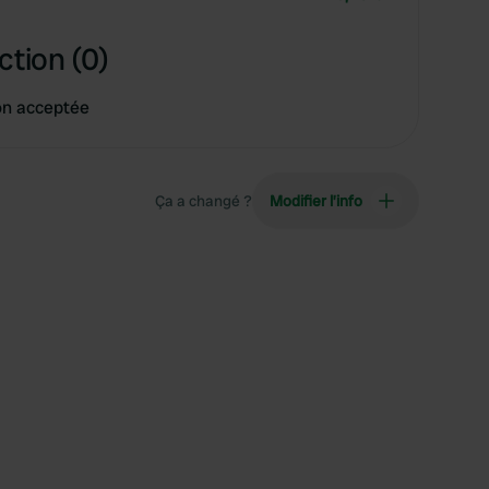
ction (0)
on acceptée
Ça a changé ?
Modifier l’info