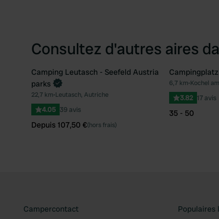
Consultez d'autres aires da
Camping Leutasch - Seefeld Austria
Campingplatz
Reserve maintenant
parks
6,7 km
•
Kochel am
Préféré
22,7 km
•
Leutasch, Autriche
3.82
17 avis
4.05
39 avis
35 - 50
Depuis 107,50 €
(hors frais)
Campercontact
Populaires 