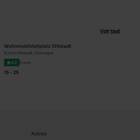
Voir tout
Wohnmobilstellplatz Ohlstadt
8,3 km
•
Ohlstadt, Allemagne
féré
Préféré
4.2
5 avis
15 - 25
Autres