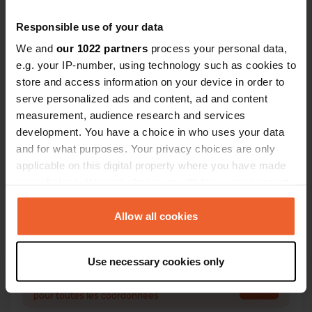
Responsible use of your data
We and
our 1022 partners
process your personal data,
Contact
e.g. your IP-number, using technology such as cookies to
store and access information on your device in order to
Emplacement
serve personalized ads and content, ad and content
Badweg
measurement, audience research and services
Copie
82216, Maisach, Allemagne
development. You have a choice in who uses your data
and for what purposes. Your privacy choices are only
Coordonnées
applicable on this digital property where you have made
48° 13' 18" N 11° 15' 26" E
your choices. You can change or withdraw your consent
Copie
any time from the Cookie Declaration or by clicking on
48.22175 11.25717
the Privacy trigger icon.
Allow all cookies
Copie
Code du site
If you allow, we would also like to:
10795
Copie
Use necessary cookies only
Collect information about your geographical location
PRO+
Passer à
which can be accurate to within several meters
PRO+
pour toutes les coordonnées
Identify your device by actively scanning it for