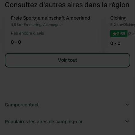
Consultez d'autres aires dans la région
Freie Sportgemeinschaft Amperland
Olching
Préféré
4,8 km
•
Emmering, Allemagne
5,2 km
•
Olchin
Pas encore d'avis
2.69
13 a
0 - 0
0 - 0
Voir tout
Campercontact
Populaires les aires de camping-car