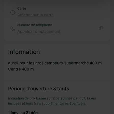
specific characteristics (fingerprinting)
Carte
Find out more about how your personal data is processed
Afficher sur la carte
and set your preferences in the
details section
.
Numéro de téléphone
We use cookies to personalise content and ads, to
Appelez l'emplacement
Copie
provide social media features and to analyse our traffic.
We also share information about your use of our site with
our social media, advertising and analytics partners who
Information
may combine it with other information that you’ve
provided to them or that they’ve collected from your use
aussi, pour les gros campeurs-supermarché 400 m
of their services.
Centre 400 m
Période d'ouverture & tarifs
Indication de prix basée sur 2 personnes par nuit, taxes
incluses et hors frais supplémentaires éventuels.
1 janv. au 31 déc.