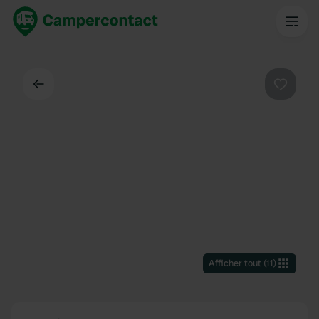
Dos
Préféré
Afficher tout
(
11
)