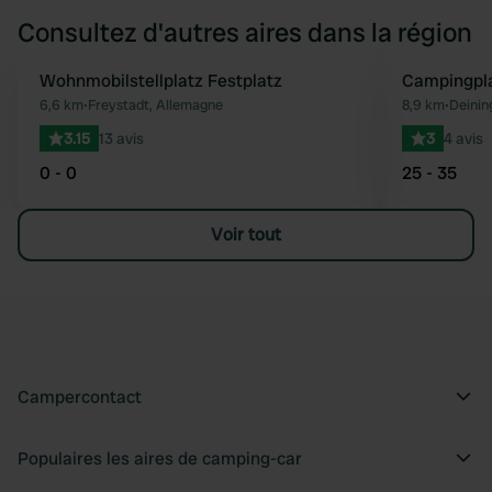
Consultez d'autres aires dans la région
Wohnmobilstellplatz Festplatz
Campingpla
Préféré
6,6 km
•
Freystadt, Allemagne
8,9 km
•
Deinin
3.15
13 avis
3
4 avis
0 - 0
25 - 35
Voir tout
Campercontact
Populaires les aires de camping-car