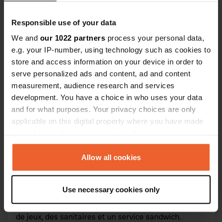
49.1976802 11.4177826
Copie
Responsible use of your data
Code du site
We and
our 1022 partners
process your personal data,
109702
Copie
e.g. your IP-number, using technology such as cookies to
PRO+
Passer à
store and access information on your device in order to
PRO+
pour toutes les coordonnées
serve personalized ads and content, ad and content
measurement, audience research and services
development. You have a choice in who uses your data
Carte
and for what purposes. Your privacy choices are only
Afficher sur la carte
applicable on this digital property where you have made
Numéro de téléphone
your choices. You can change or withdraw your consent
Appelez l'emplacement
any time from the Cookie Declaration or by clicking on
Copie
the Privacy trigger icon.
Allow all cookies
Information
If you allow, we would also like to:
Use necessary cookies only
Collect information about your geographical location
De nombreux emplacements permanents - une aire
which can be accurate to within several meters
de jeux, des sanitaires et un service sandwich.
Identify your device by actively scanning it for