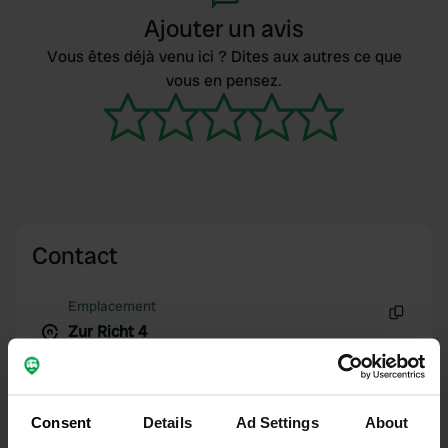
Ajouter un avis
Vous êtes déjà venu ici ? Dites aux autres ce que
vous en pensez.
Contact
Emplacement
Zur Richt 4
Copie
92360, Mühlhausen, Allemagne
Coordonnées
Consent
Details
Ad Settings
About
49° 11' 52" N 11° 25' 4" E
Copie