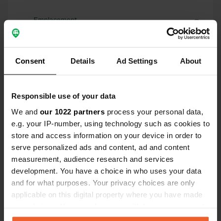
Emplacement
Ebracher Straße
Copie
96181, Rauhenebrach, Allemagne
Consent
Details
Ad Settings
About
Coordonnées
49° 53' 6" N 10° 33' 14" E
Copie
49.88507413 10.55379683
Responsible use of your data
Copie
We and
our 1022 partners
process your personal data,
Code du site
e.g. your IP-number, using technology such as cookies to
98479
Copie
store and access information on your device in order to
serve personalized ads and content, ad and content
PRO+
Passer à
PRO+
measurement, audience research and services
pour toutes les coordonnées
development. You have a choice in who uses your data
and for what purposes. Your privacy choices are only
Carte
applicable on this digital property where you have made
Afficher sur la carte
your choices. You can change or withdraw your consent
any time from the Cookie Declaration or by clicking on
E-mail