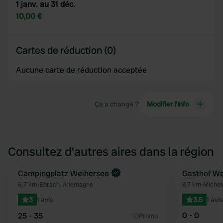
1 janv. au 31 déc.
10,00 €
Cartes de réduction (0)
Aucune carte de réduction acceptée
Ça a changé ?
Modifier l’info
Consultez d'autres aires dans la région
Reserve maintenant
Campingplatz Weihersee
Gasthof We
Préféré
6,7 km
•
Ebrach, Allemagne
8,7 km
•
Michel
3
1 avis
3.5
1 avis
0 - 0
25 - 35
Promu