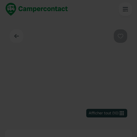
Dos
Préféré
Afficher tout
(
10
)