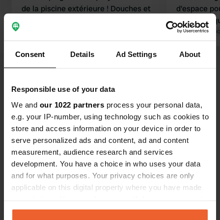
de la piscine extérieure ! Douches et
d'espace po
toilettes impeccables ! Vidange des
une remorq
déchets possible ! Et tout ça pour
Traduit par Go
seulement 10 €.
Consent
Details
Ad Settings
About
Traduit par Google
Afficher l'original
Voir tous les 11 avis
Responsible use of your data
We and
our 1022 partners
process your personal data,
e.g. your IP-number, using technology such as cookies to
Es-tu déjà venu ici ?
store and access information on your device in order to
serve personalized ads and content, ad and content
measurement, audience research and services
development. You have a choice in who uses your data
and for what purposes. Your privacy choices are only
applicable on this digital property where you have made
Contact
your choices. You can change or withdraw your consent
any time from the Cookie Declaration or by clicking on
Emplacement