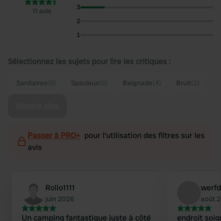
3
11 avis
2
1
Sélectionnez les sujets pour lire les critiques :
Sanitaires
(6)
Spacieux
(6)
Baignade
(4)
Bruit
(2)
Montre plus
Passer à PRO+
pour l'utilisation des filtres sur les
avis
Rollo1111
werfd
juin 2026
août 
Un camping fantastique juste à côté
endroit soi