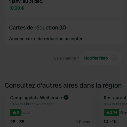
1 janv. au 31 déc.
10,00 €
Cartes de réduction (0)
Aucune carte de réduction acceptée
Ça a changé ?
Modifier l’info
Consultez d'autres aires dans la région
Reserve maintenant
Campingplatz Weihersee
Restaurant
Préféré
19,3 km
•
Ebrach, Allemagne
8,6 km
•
Burgha
3
1 avis
3.74
19 a
10 - 15
25 - 35
Promu