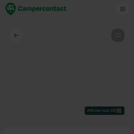
Dos
Préféré
Afficher tout
(
13
)