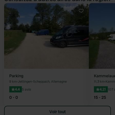
Préféré
Parking
Kammelau
9 km
•
Jettingen-Scheppach, Allemagne
11,3 km
•
Kamme
4.4
5 avis
4.21
107 
0 - 0
15 - 25
Voir tout