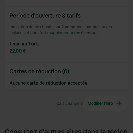
We use cookies to personalise content and ads, to
provide social media features and to analyse our traffic.
Période d'ouverture & tarifs
We also share information about your use of our site with
our social media, advertising and analytics partners who
Indication de prix basée sur 2 personnes par nuit, taxes
may combine it with other information that you’ve
incluses et hors frais supplémentaires éventuels.
provided to them or that they’ve collected from your use
1 mai au 1 oct.
of their services.
22,00 €
Cartes de réduction (0)
Aucune carte de réduction acceptée
Ça a changé ?
Modifier l’info
Consultez d'autres aires dans la région