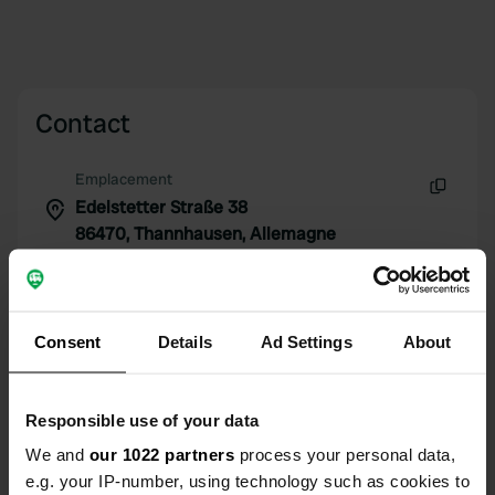
Contact
Emplacement
Edelstetter Straße 38
Copie
86470, Thannhausen, Allemagne
Coordonnées
48° 17' 30" N 10° 26' 45" E
Copie
Consent
Details
Ad Settings
About
48.29166081 10.44592535
Copie
Code du site
Responsible use of your data
110913
Copie
We and
our 1022 partners
process your personal data,
PRO+
Passer à
PRO+
e.g. your IP-number, using technology such as cookies to
pour toutes les coordonnées