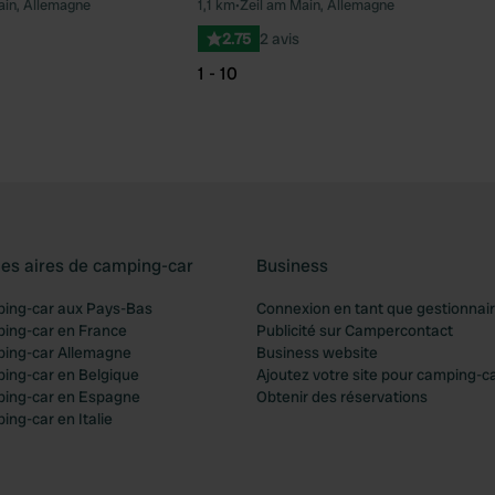
ain, Allemagne
1,1 km
•
Zeil am Main, Allemagne
Préféré
Pré
2.75
2 avis
1 - 10
les aires de camping-car
Business
ping-car aux Pays-Bas
Connexion en tant que gestionnai
ping-car en France
Publicité sur Campercontact
ping-car Allemagne
Business website
ping-car en Belgique
Ajoutez votre site pour camping-c
ping-car en Espagne
Obtenir des réservations
ing-car en Italie