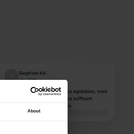
Siegfried-KA
S
nov. 2018
Bien sûr, il y a des endroits plus agréables, mais
merci pour Womo-Hint! Espace suffisant
également pour les remorques.
About
Traduit par Google
Afficher l'original