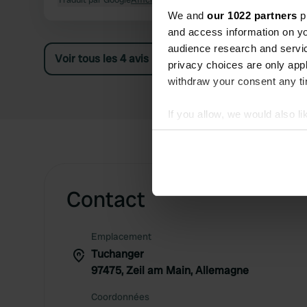
We and
our 1022 partners
pr
and access information on yo
audience research and servi
Voir tous les 4 avis
privacy choices are only app
withdraw your consent any tim
If you allow, we would also lik
Collect information abou
Identify your device by ac
Find out more about how your
Contact
We use cookies to personalis
information about your use of
other information that you’ve
Emplacement
Tuchanger
97475, Zeil am Main, Allemagne
Coordonnées