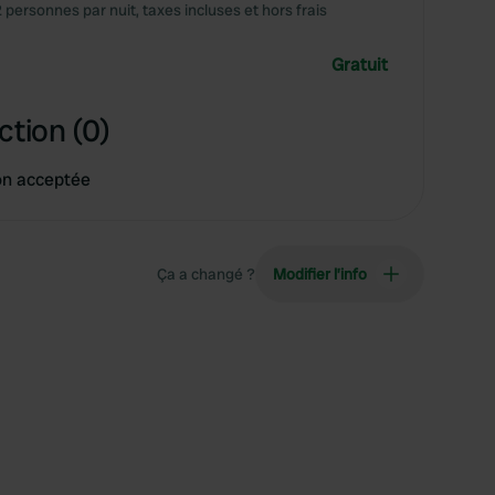
2 personnes par nuit, taxes incluses et hors frais
Gratuit
ction (0)
on acceptée
Ça a changé ?
Modifier l’info