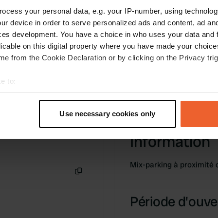
J'ai essayé différentes bières (½l 4€) chez
ocess your personal data, e.g. your IP-number, using technolog
'Hexenwerk' 😋 Nous avons merveilleusement
ur device in order to serve personalized ads and content, ad a
dormi ici jusqu'à ce que quelqu'un utilise le pot
ces development. You have a choice in who uses your data and 
de bouteilles...
licable on this digital property where you have made your choic
e from the Cookie Declaration or by clicking on the Privacy trig
e to:
t your geographical location which can be accurate to within sev
tively scanning it for specific characteristics (fingerprinting)
Use necessary cookies only
 personal data is processed and set your preferences in the
det
Information
e content and ads, to provide social media features and to analy
 our site with our social media, advertising and analytics partn
Mix-parking à proximité
 provided to them or that they’ve collected from your use of their
Copie
Période d'ouver