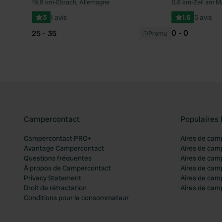
19,9 km
•
Ebrach, Allemagne
0,6 km
•
Zeil am M
Préféré
3
1 avis
1.6
5 avis
0 - 0
25 - 35
Promu
Campercontact
Populaires 
Campercontact PRO+
Aires de cam
Avantage Campercontact
Aires de cam
Questions fréquentes
Aires de cam
À propos de Campercontact
Aires de cam
Privacy Statement
Aires de cam
Droit de rétractation
Aires de camp
Conditions pour le consommateur