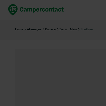
Réservez maintenant
Les meil
France
France
Home
Allemagne
Bavière
Zeil am Main
Stadtsee
Italie
Italie
Espagne
Espagne
Allemagne
Allemagn
Voir tout...
Pays-Bas