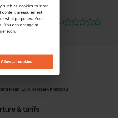
y such as cookies to store
nd content measurement,
for what purposes. Your
Es-tu déjà venu ici ?
es. You can change or
ger icon.
eral meters
Allow all cookies
ails section
.
se our traffic. We also share
ers who may combine it with
 centre-sani Euro Rastpark Knetzgau
 services.
ture & tarifs