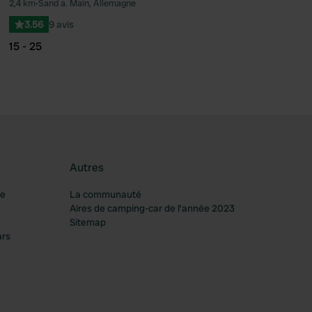
2,4 km
•
Sand a. Main, Allemagne
féré
Préféré
3.56
9 avis
15 - 25
Autres
re
La communauté
Aires de camping-car de l’année 2023
Sitemap
ars