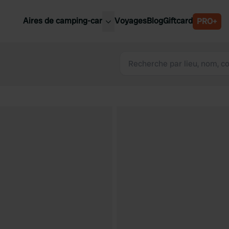
Aires de camping-car
Voyages
Blog
Giftcard
PRO+
leures aires de camping-car
Belgique
Slovénie
Autriche
Suède
e
Suisse