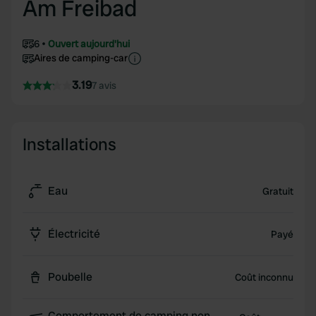
Am Freibad
6
Ouvert aujourd'hui
Aires de camping-car
3.19
7 avis
Installations
Eau
Gratuit
Électricité
Payé
Poubelle
Coût inconnu
Comportement de camping non