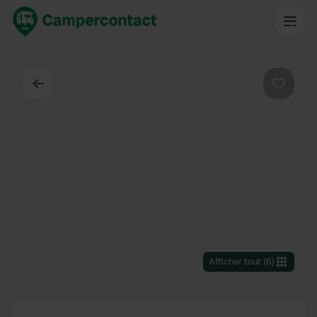
Dos
Préféré
Afficher tout
(
6
)