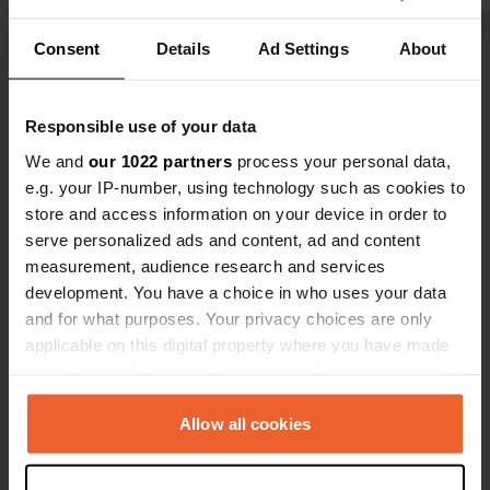
Consent
Details
Ad Settings
About
Voir tous les 7 avis
Responsible use of your data
Es-tu déjà venu ici ?
We and
our 1022 partners
process your personal data,
e.g. your IP-number, using technology such as cookies to
store and access information on your device in order to
serve personalized ads and content, ad and content
measurement, audience research and services
development. You have a choice in who uses your data
Contact
and for what purposes. Your privacy choices are only
applicable on this digital property where you have made
Emplacement
your choices. You can change or withdraw your consent
Badstraße 91
Copie
any time from the Cookie Declaration or by clicking on
97225, Zellingen, Allemagne
the Privacy trigger icon.
Allow all cookies
Coordonnées
If you allow, we would also like to: