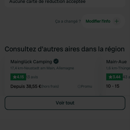
Aucune carte de réduction acceptée
Ça a changé ?
Modifier l’info
Consultez d'autres aires dans la région
Reserve maintenant
Mainglück Camping
Main-Aue
Préféré
17,4 km
•
Neustadt am Main, Allemagne
1,6 km
•
Thünge
4.15
13 avis
3.44
43 a
10 - 15
Depuis 38,55 €
(hors frais)
Promu
Voir tout