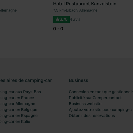
d
Hotel Restaurant Kanzelstein
 Allemagne
7,5 km
•
Eibach, Allemagne
Préféré
Pré
3.75
4 avis
0 - 0
les aires de camping-car
Business
ping-car aux Pays-Bas
Connexion en tant que gestionnai
ping-car en France
Publicité sur Campercontact
ping-car Allemagne
Business website
ping-car en Belgique
Ajoutez votre site pour camping-c
ping-car en Espagne
Obtenir des réservations
ing-car en Italie