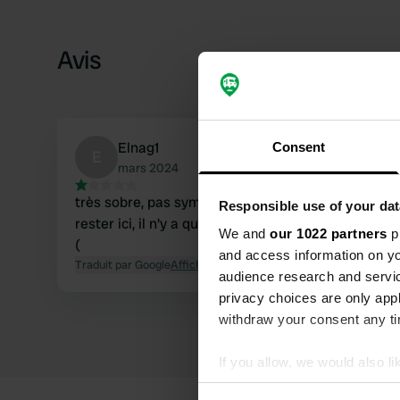
Avis
Elnag1
Consent
E
mars 2024
très sobre, pas sympa, ce n'est pas drôle de
Responsible use of your dat
rester ici, il n'y a qu'une seule place de parking :-
We and
our 1022 partners
pr
(
and access information on yo
Traduit par Google
Afficher l'original
audience research and servi
privacy choices are only app
withdraw your consent any tim
If you allow, we would also lik
Collect information abou