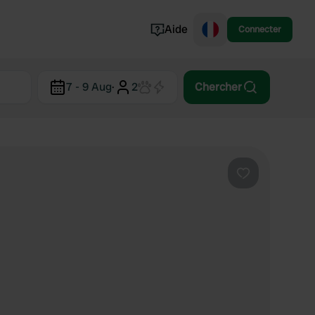
Aide
Connecter
Norvège
7 - 9 Aug
·
2
Chercher
Portugal
Danemark
Croatie
Voir tout...
Préféré