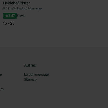
Heidehof Pistor
8,6 km
•
Wilnsdorf, Allemagne
féré
Préféré
3.67
3 avis
15 - 25
Autres
re
La communauté
Sitemap
ars