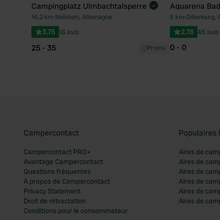
Campingplatz Ulmbachtalsperre
Aquarena Ba
Reserve maintenant
16,2 km
•
Beilstein, Allemagne
5 km
•
Dillenburg,
Préféré
3.75
16 avis
2.78
45 avis
0 - 0
25 - 35
Promu
Campercontact
Populaires 
Campercontact PRO+
Aires de cam
Avantage Campercontact
Aires de cam
Questions fréquentes
Aires de cam
À propos de Campercontact
Aires de cam
Privacy Statement
Aires de cam
Droit de rétractation
Aires de camp
Conditions pour le consommateur