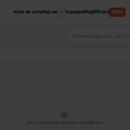
Aires de camping-car
Voyages
Blog
Giftcard
PRO+
leures aires de camping-car
Belgique
Slovénie
Autriche
Suède
e
Suisse
Il n'y a pas encore de photos de cette aire