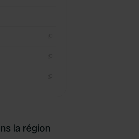
Copie
Copie
Copie
ns la région