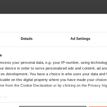
Details
Ad Settings
Supercamp
S
mai 2020
Nuit avec le romantisme d'un parking de
a
quincaillerie. La question se pose, quelle est la
ocess your personal data, e.g. your IP-number, using technolog
raison de rester ici?
ur device in order to serve personalized ads and content, ad a
Traduit par Google
Afficher l'original
ces development. You have a choice in who uses your data and 
licable on this digital property where you have made your choic
e from the Cookie Declaration or by clicking on the Privacy trig
e to:
t your geographical location which can be accurate to within sev