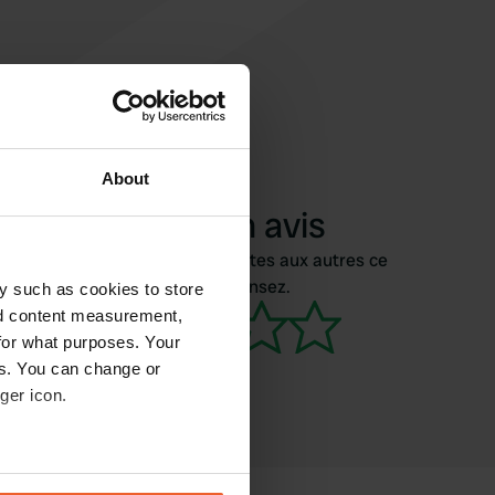
About
Ajouter un avis
Vous êtes déjà venu ici ? Dites aux autres ce
que vous en pensez.
y such as cookies to store
nd content measurement,
for what purposes. Your
es. You can change or
ger icon.
eral meters