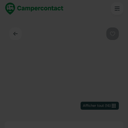
Dos
Préféré
Afficher tout
(
16
)