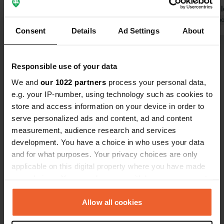
Traduit par Google
Afficher l'original
rien contre 
mais au mome
Traduit par Go
Consent
Details
Ad Settings
About
les toilett
comme des u
Voir tous les 32 avis
Responsible use of your data
We and
our 1022 partners
process your personal data,
Es-tu déjà venu ici ?
e.g. your IP-number, using technology such as cookies to
store and access information on your device in order to
serve personalized ads and content, ad and content
measurement, audience research and services
development. You have a choice in who uses your data
and for what purposes. Your privacy choices are only
Contact
applicable on this digital property where you have made
your choices. You can change or withdraw your consent
Emplacement
any time from the Cookie Declaration or by clicking on
Alfred-Kühnert-Straße 1
Copie
the Privacy trigger icon.
Allow all cookies
36391, Sinntal, Allemagne