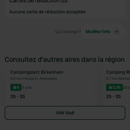
Cartes de réduction (0)
Aucune carte de réduction acceptée
Ça a changé ?
Modifier l’info
Consultez d'autres aires dans la région
Campingplatz Birkenhain
Camping R
Préféré
4,9 km
•
Heubach, Allemagne
5,7 km
•
Motten
4
3 avis
3.36
28 a
25 - 35
25 - 35
Voir tout