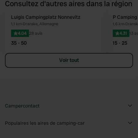
Consultez d'autres aires dans la région
Luigis Campingplatz Nonnevitz
P Camping
Préféré
1,1 km
•
Dranske, Allemagne
1,6 km
•
Dransk
4.04
28 avis
4.31
13 a
35 - 50
15 - 25
Voir tout
Campercontact
Populaires les aires de camping-car