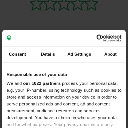
Contact
Consent
Details
Ad Settings
About
Emplacement
Nonnevitz 21
Copie
18556, Dranske, Allemagne
Responsible use of your data
Coordonnées
We and
our 1022 partners
process your personal data,
e.g. your IP-number, using technology such as cookies to
54° 40' 16" N 13° 17' 20" E
store and access information on your device in order to
Copie
54.6710814 13.2887927
serve personalized ads and content, ad and content
Copie
measurement, audience research and services
Code du site
development. You have a choice in who uses your data
109894
Copie
and for what purposes. Your privacy choices are only