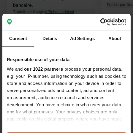
bancaire.
Traduit par Go
Traduit par Google
Afficher l'original
Voir tous les 19 avis
Consent
Details
Ad Settings
About
Es-tu déjà venu ici ?
Responsible use of your data
We and
our 1022 partners
process your personal data,
e.g. your IP-number, using technology such as cookies to
store and access information on your device in order to
serve personalized ads and content, ad and content
Contact
measurement, audience research and services
development. You have a choice in who uses your data
Emplacement
and for what purposes. Your privacy choices are only
Campingplatz 1
Copie
applicable on this digital property where you have made
18586, Göhren, Allemagne
your choices. You can change or withdraw your consent
any time from the Cookie Declaration or by clicking on