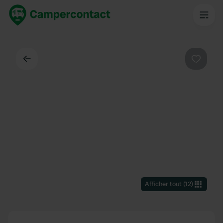
Dos
Préféré
Afficher tout
(
12
)