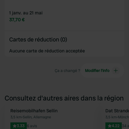
1 janv. au 21 mai
37,70 €
Cartes de réduction (0)
Aucune carte de réduction acceptée
Ça a changé ?
Modifier l’info
Consultez d'autres aires dans la région
Reisemobilhafen Sellin
Dat Strand
Préféré
3,5 km
•
Sellin, Allemagne
3,5 km
•
Mönch
3.33
6 avis
4.22
34 a