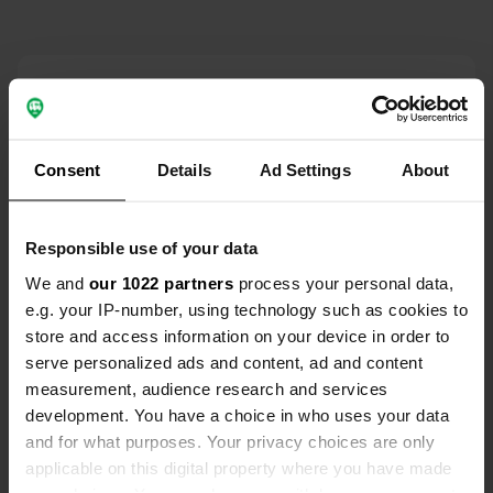
Contact
Emplacement
Consent
Details
Ad Settings
About
Dorfstraße 8
Copie
17309, Jatznick, Allemagne
Coordonnées
Responsible use of your data
53° 32' 59" N 13° 58' 7" E
We and
our 1022 partners
process your personal data,
Copie
e.g. your IP-number, using technology such as cookies to
53.54974 13.96862
store and access information on your device in order to
Copie
serve personalized ads and content, ad and content
Code du site
measurement, audience research and services
71062
Copie
development. You have a choice in who uses your data
PRO+
Passer à
and for what purposes. Your privacy choices are only
PRO+
pour toutes les coordonnées
applicable on this digital property where you have made