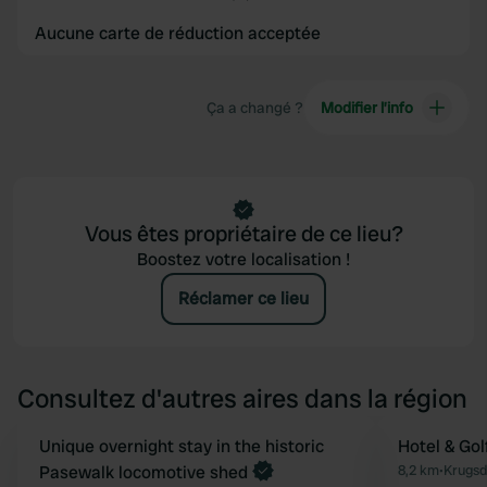
Aucune carte de réduction acceptée
Ça a changé ?
Modifier l’info
Vous êtes propriétaire de ce lieu?
Boostez votre localisation !
Réclamer ce lieu
Consultez d'autres aires dans la région
Reserve maintenant
Unique overnight stay in the historic
Hotel & Gol
Préféré
Pasewalk locomotive shed
8,2 km
•
Krugsd