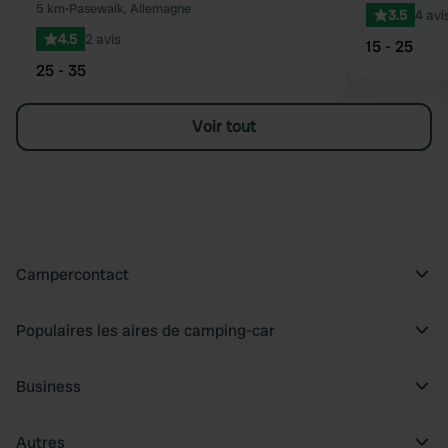
5 km
•
Pasewalk, Allemagne
3.5
4 avi
4.5
2 avis
15 - 25
25 - 35
Voir tout
Campercontact
Populaires les aires de camping-car
Business
Autres