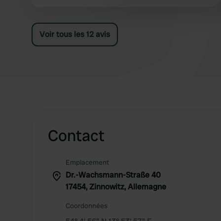
other information that you’ve
€. L'électricité est incluse, douche en sus
Voir tous les 12 avis
Contact
Emplacement
Dr.-Wachsmann-Straße 40
17454, Zinnowitz, Allemagne
Coordonnées