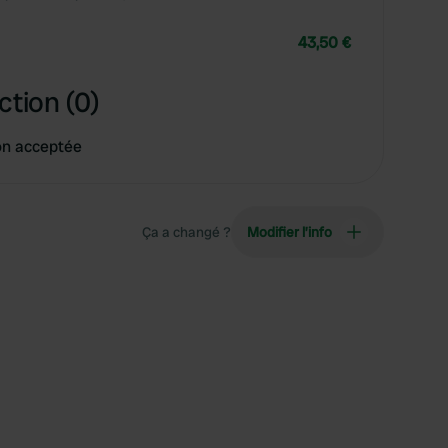
43,50 €
ction (0)
on acceptée
Ça a changé ?
Modifier l’info