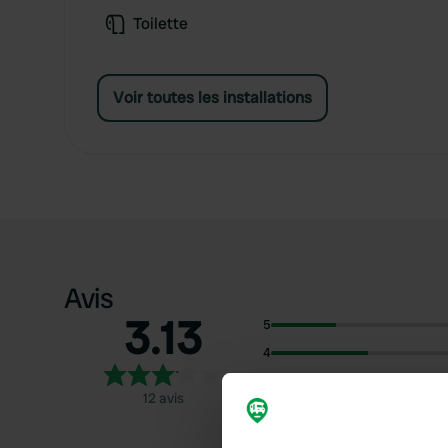
Toilette
Voir toutes les installations
Avis
3.13
5
4
3
12 avis
2
1