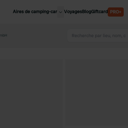
Aires de camping-car
Voyages
Blog
Giftcard
PRO+
leures aires de camping-car
Belgique
GmbH
Slovénie
Autriche
Suède
e
Suisse