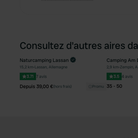
Consultez d'autres aires da
Naturcamping Lassan
Camping Am 
Reserve maintenant
15,2 km
•
Lassan, Allemagne
2,9 km
•
Zempin, A
Préféré
3.71
7 avis
3.5
4 avis
35 - 50
Depuis 39,00 €
(hors frais)
Promu