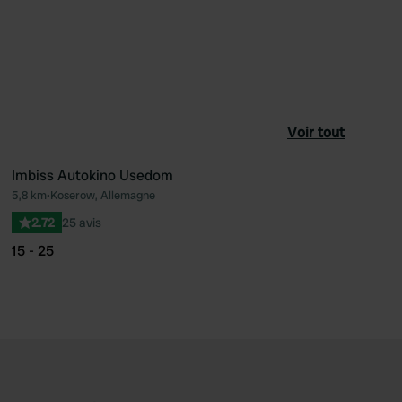
Voir tout
Imbiss Autokino Usedom
5,8 km
•
Koserow, Allemagne
féré
Préféré
2.72
25 avis
15 - 25