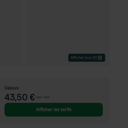
Afficher tout
(
5
)
Depuis
43,50 €
/
par nuit
Afficher les tarifs