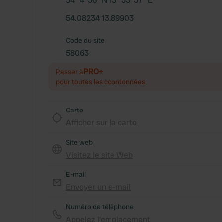
54° 4' 56" N 13° 53' 57" E
54.08234 13.89903
Code du site
58063
PRO+
Passer à
pour toutes les coordonnées
Carte
Afficher sur la carte
Site web
Visitez le site Web
E-mail
Envoyer un e-mail
Numéro de téléphone
Appelez l'emplacement