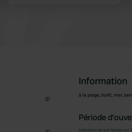
 provided to them or that they’ve collected from your use of their
très recommandable.
Information
à la plage, forêt, mer, ser
Copie
Période d'ouver
Indication de prix basée sur 