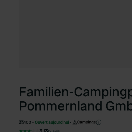
Familien-Campingp
Pommernland Gm
Campings
400
Ouvert aujourd'hui
3.13
12 avis