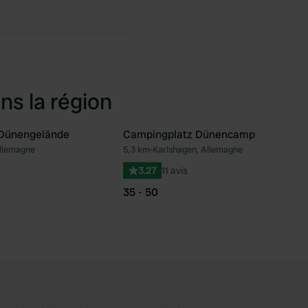
Copie
ns la région
Dünengelände
Campingplatz Dünencamp
llemagne
5,3 km
•
Karlshagen, Allemagne
Préféré
Pré
3.27
11 avis
35 - 50