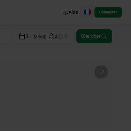
Aide
Connecter
Norvège
8 - 10 Aug
·
2
Chercher
Portugal
Danemark
Croatie
Voir tout...
Préféré