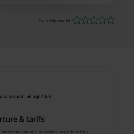
 services.
d'utilisation de l'espace une blague - presque
nulle part raisonnable et stable.
Es-tu déjà venu ici ?
vice de pain, village 1 km
ture & tarifs
2 personnes par nuit, taxes incluses et hors frais