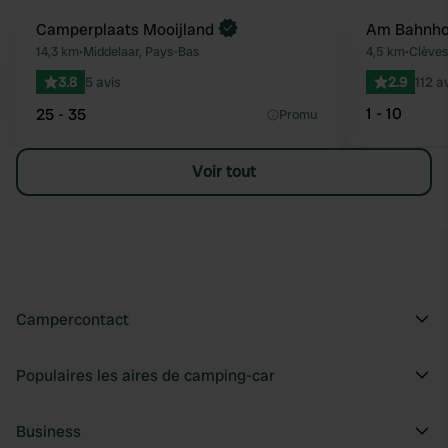
Reserve maintenant
Camperplaats Mooijland
Am Bahnho
Préféré
14,3 km
•
Middelaar, Pays-Bas
4,5 km
•
Clèves
3.8
5 avis
2.9
112 a
1 - 10
25 - 35
Promu
Voir tout
Campercontact
Populaires les aires de camping-car
Business