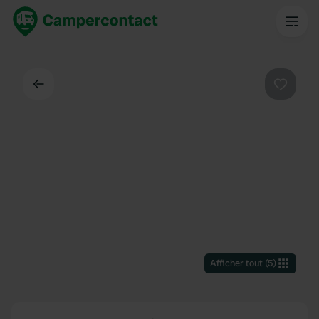
Dos
Préféré
Afficher tout
(
5
)