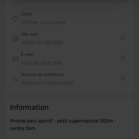
Find out more about how your personal data is processed
Carte
and set your preferences in the
details section
.
Afficher sur la carte
We use cookies to personalise content and ads, to
Site web
provide social media features and to analyse our traffic.
Visitez le site Web
We also share information about your use of our site with
Copie
our social media, advertising and analytics partners who
E-mail
may combine it with other information that you’ve
Envoyer un e-mail
Copie
provided to them or that they’ve collected from your use
of their services.
Numéro de téléphone
Appelez l'emplacement
Copie
Information
Proche parc sportif - petit supermarché 500m -
centre 2km