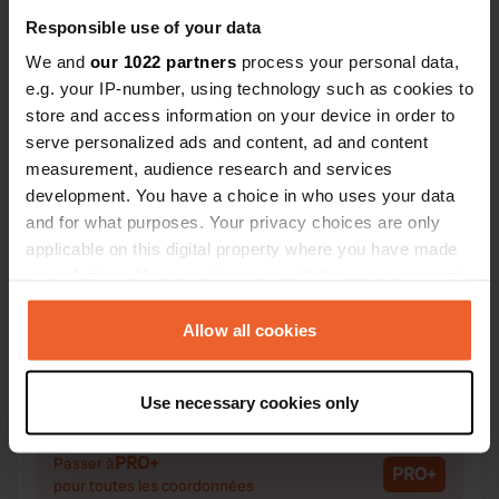
Responsible use of your data
We and
our 1022 partners
process your personal data,
e.g. your IP-number, using technology such as cookies to
Contact
store and access information on your device in order to
serve personalized ads and content, ad and content
measurement, audience research and services
Emplacement
development. You have a choice in who uses your data
Dorfanger 30
Copie
and for what purposes. Your privacy choices are only
47533, Clèves, Allemagne
applicable on this digital property where you have made
Coordonnées
your choices. You can change or withdraw your consent
51° 45' 36" N 6° 6' 9" E
any time from the Cookie Declaration or by clicking on
Copie
the Privacy trigger icon.
Allow all cookies
51.76009 6.10262
Copie
If you allow, we would also like to:
Code du site
Use necessary cookies only
Collect information about your geographical location
7709
Copie
which can be accurate to within several meters
PRO+
Passer à
Identify your device by actively scanning it for
PRO+
pour toutes les coordonnées
specific characteristics (fingerprinting)