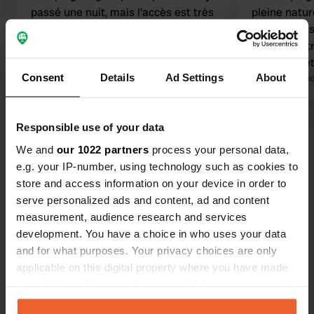
passé une nuit, mais l'accès est très
pleine natur
difficile pour les grands camping-cars
commodités
(environ 8 mètres de long). Sinon, le
l'eau, l'élec
camping est très calme. Des
cassettes e
Consent
Details
Ad Settings
About
installations autonomes sont
Traduit par Google
Afficher l'original
poubelles. 
Traduit par Go
disponibles : électricité, vidange des
bordés d'un j
eaux grises, toilettes à cassette et
propriétaire
Voir tous les 69 avis
Responsible use of your data
eau courante (0,50 € les 3 minutes).
serviable. C
magnifique p
We and
our 1022 partners
process your personal data,
e.g. your IP-number, using technology such as cookies to
Es-tu déjà venu ici ?
store and access information on your device in order to
serve personalized ads and content, ad and content
measurement, audience research and services
development. You have a choice in who uses your data
and for what purposes. Your privacy choices are only
applicable on this digital property where you have made
Contact
your choices. You can change or withdraw your consent
any time from the Cookie Declaration or by clicking on
Emplacement