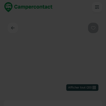
Dos
Préféré
Afficher tout
(
20
)