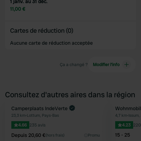
1 janv. au 31 déc.
11,00 €
Cartes de réduction (0)
Aucune carte de réduction acceptée
Ça a changé ?
Modifier l’info
Consultez d'autres aires dans la région
Reserve maintenant
Camperplaats IndeVerte
Wohnmobil
Préféré
23,3 km
•
Lottum, Pays-Bas
4,7 km
•
Issum,
4.66
235 avis
4.23
220
15 - 25
Depuis 20,60 €
(hors frais)
Promu