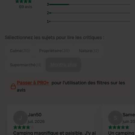
3
69 avis
2
1
Sélectionnez les sujets pour lire les critiques :
Calme
(30)
Propriétaire
(30)
Nature
(12)
Montre plus
Supermarché
(11)
Passer à PRO+
pour l'utilisation des filtres sur les
avis
Jan50
Same
J
S
juil. 2026
juin 2
Camping magnifique et paisible. J'y ai
Un camping 