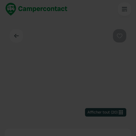
Dos
Préféré
Afficher tout
(
20
)