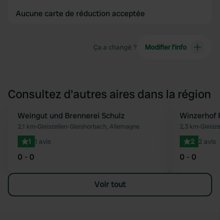
Aucune carte de réduction acceptée
Ça a changé ?
Modifier l’info
Consultez d'autres aires dans la région
Weingut und Brennerei Schulz
Winzerhof
Préféré
2,1 km
•
Gleiszellen-Gleishorbach, Allemagne
2,3 km
•
Gleisz
1
1 avis
2
2 avis
0 - 0
0 - 0
Voir tout