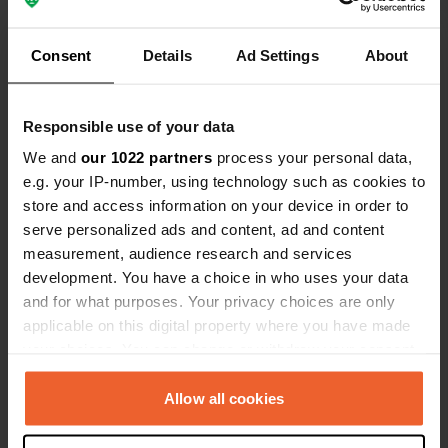
incluse, les toilettes et le réservoir
d'eaux grises peuvent être vidangés
Voir tous les 39 avis
et l'eau courante est disponible.
Consent
Details
Ad Settings
About
Es-tu déjà venu ici ?
Responsible use of your data
We and
our 1022 partners
process your personal data,
e.g. your IP-number, using technology such as cookies to
store and access information on your device in order to
serve personalized ads and content, ad and content
Contact
measurement, audience research and services
development. You have a choice in who uses your data
and for what purposes. Your privacy choices are only
Emplacement
applicable on this digital property where you have made
Liebfrauenbergweg 3
Copie
your choices. You can change or withdraw your consent
76887, Bad Bergzabern, Allemagne
any time from the Cookie Declaration or by clicking on
the Privacy trigger icon.
Coordonnées
Allow all cookies
49° 6' 28" N 7° 59' 48" E
If you allow, we would also like to: