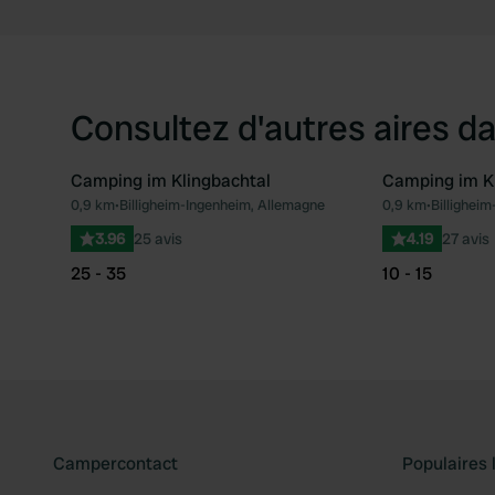
Consultez d'autres aires da
Camping im Klingbachtal
Camping im Kl
0,9 km
•
Billigheim-Ingenheim, Allemagne
0,9 km
•
Billighei
Préféré
3.96
25 avis
4.19
27 avis
25 - 35
10 - 15
Campercontact
Populaires 