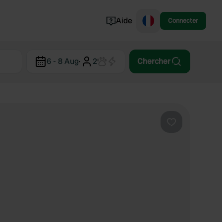
Aide
Connecter
Norvège
6 - 8 Aug
·
2
Chercher
Portugal
Danemark
Croatie
Voir tout...
Préféré