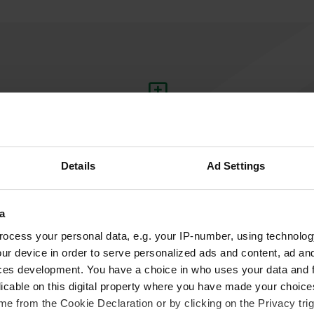
Ajouter un avis
Vous êtes déjà venu ici ? Dites aux autres ce que
vous en pensez.
Details
Ad Settings
a
ocess your personal data, e.g. your IP-number, using technolog
ur device in order to serve personalized ads and content, ad a
ces development. You have a choice in who uses your data and 
licable on this digital property where you have made your choic
e from the Cookie Declaration or by clicking on the Privacy trig