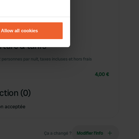
eral meters
Allow all cookies
ails section
.
ture & tarifs
se our traffic. We also share
ers who may combine it with
2 personnes par nuit, taxes incluses et hors frais
 services.
4,00 €
ction (0)
on acceptée
Ça a changé ?
Modifier l’info