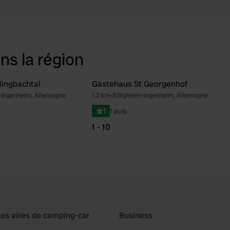
ns la région
ingbachtal
Gästehaus St Georgenhof
m-Ingenheim, Allemagne
1,2 km
•
Billigheim-Ingenheim, Allemagne
Préféré
Pré
1
1 avis
1 - 10
les aires de camping-car
Business