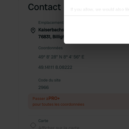
Contact
If you allow, we would also lik
Collect information abou
Emplacement
Identify your device by ac
Kaiserbachstraße 16
Find out more about how your
76831, Billigheim-Ingenheim, Allemagne
We use cookies to personalis
Coordonnées
information about your use of
49° 8' 28" N 8° 4' 56" E
other information that you’ve
49.14111 8.08222
Code du site
2966
PRO+
Passer à
pour toutes les coordonnées
Carte
Afficher sur la carte