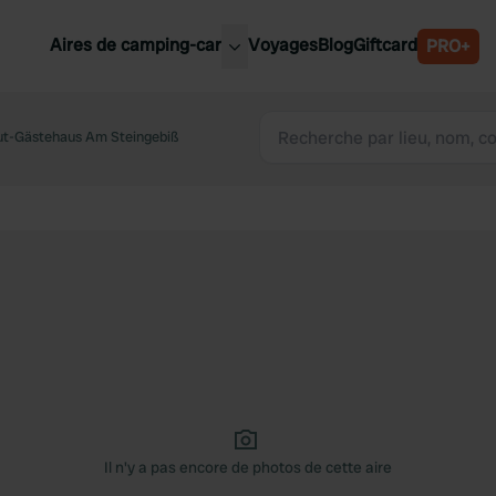
Aires de camping-car
Voyages
Blog
Giftcard
PRO+
leures aires de camping-car
Belgique
t-Gästehaus Am Steingebiß
Slovénie
Autriche
Suède
e
Suisse
Il n'y a pas encore de photos de cette aire