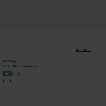
Voir tout
Parking
5,4 km
•
Rhens, Allemagne
féré
Préféré
3
2 avis
0 - 0