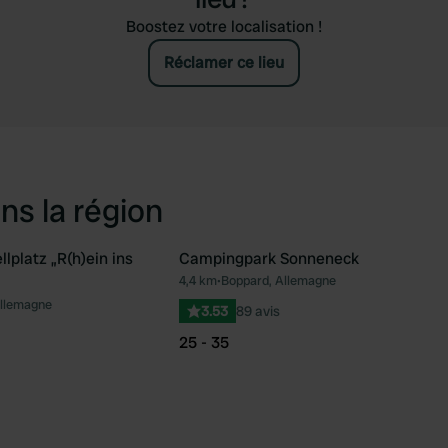
Boostez votre localisation !
Réclamer ce lieu
ns la région
lplatz „R(h)ein ins
Campingpark Sonneneck
4,4 km
•
Boppard, Allemagne
Préféré
Pré
Allemagne
3.53
89 avis
25 - 35