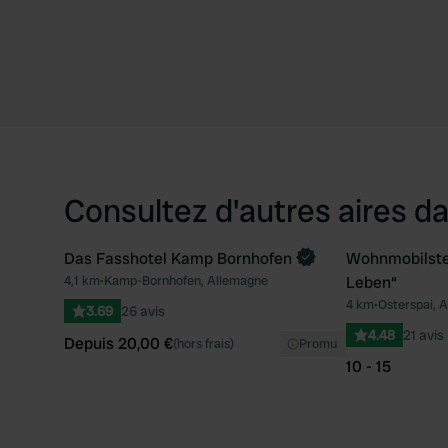
Consultez d'autres aires da
Das Fasshotel Kamp Bornhofen
Wohnmobilstel
Reserve maintenant
4,1 km
•
Kamp-Bornhofen, Allemagne
Leben“
Préféré
4 km
•
Osterspai, 
3.69
26 avis
4.48
21 avis
Depuis 20,00 €
(hors frais)
Promu
10 - 15