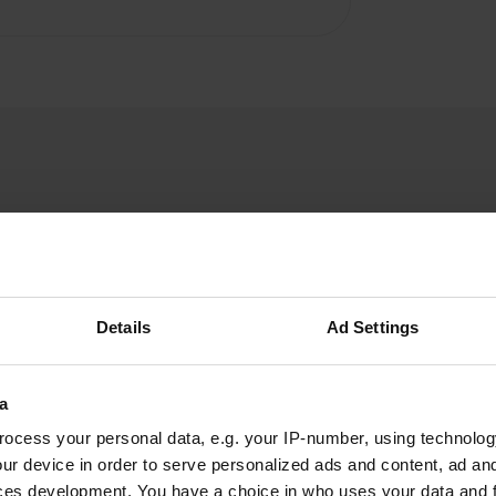
PetervanMossevelde
P
Details
Ad Settings
janv. 2026
Nous étions là pendant les fêtes de Noël. C'était
calme. Avec la location de petites maisons de
a
vacances, il y aura probablement beaucoup de
ocess your personal data, e.g. your IP-number, using technolog
monde cet été. Dommage qu'il n'y ait pas de
ur device in order to serve personalized ads and content, ad a
station de vidange.
ces development. You have a choice in who uses your data and 