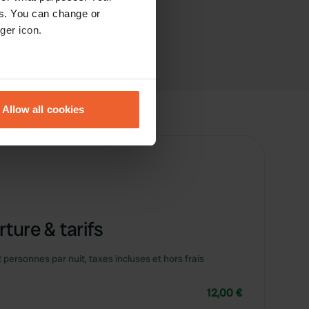
es. You can change or
ger icon.
eral meters
Allow all cookies
ails section
.
se our traffic. We also share
ers who may combine it with
 services.
ture & tarifs
2 personnes par nuit, taxes incluses et hors frais
12,00 €