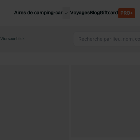
Aires de camping-car
Voyages
Blog
Giftcard
PRO+
leures aires de camping-car
Belgique
Vierseenblick
Slovénie
Autriche
Suède
e
Suisse