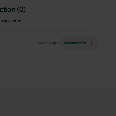
ction (0)
on acceptée
Ça a changé ?
Modifier l’info