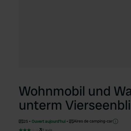
Wohnmobil und Wa
unterm Vierseenbl
Aires de camping-car
25
Ouvert aujourd'hui
3
2 avis