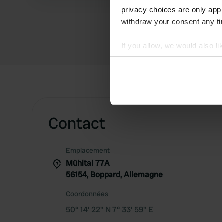
privacy choices are only app
withdraw your consent any tim
If you allow, we would also lik
Collect information abou
Identify your device by ac
Find out more about how your
We use cookies to personalis
Contact
information about your use of
other information that you’ve
Emplacement
Mühltal 77A
56154, Boppard, Allemagne
Coordonnées
50° 14' 22" N 7° 33' 59" E