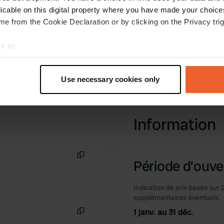
Traduit par Google
Afficher l'original
licable on this digital property where you have made your choic
e from the Cookie Declaration or by clicking on the Privacy trig
e to:
t your geographical location which can be accurate to within sev
tively scanning it for specific characteristics (fingerprinting)
Use necessary cookies only
 personal data is processed and set your preferences in the
det
e content and ads, to provide social media features and to analy
Information
 our site with our social media, advertising and analytics partn
 provided to them or that they’ve collected from your use of their
Période d'ouver
Copie
Indication de prix basée sur 
supplémentaires éventuels.
1 janv. au 31 déc.
Copie