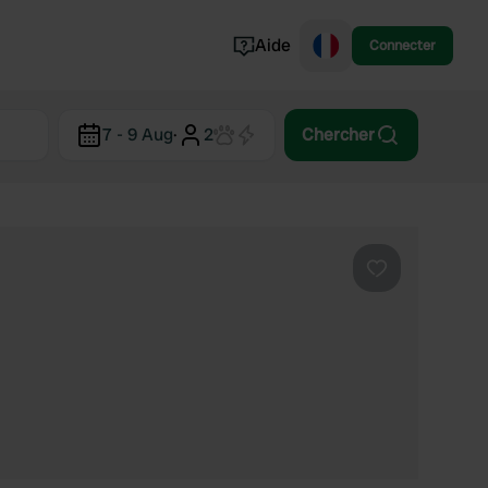
Aide
Connecter
Norvège
7 - 9 Aug
·
2
Chercher
Portugal
Danemark
Croatie
Voir tout...
Préféré